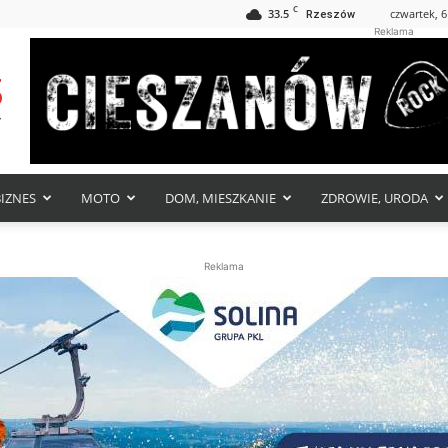
C
33.5
czwartek, 6
Rzeszów
Reklama
BIZNES
MOTO
DOM, MIESZKANIE
ZDROWIE, URODA
Reklama