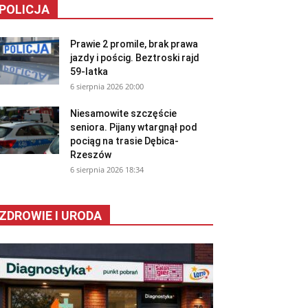
POLICJA
Prawie 2 promile, brak prawa
jazdy i pościg. Beztroski rajd
59-latka
6 sierpnia 2026 20:00
Niesamowite szczęście
seniora. Pijany wtargnął pod
pociąg na trasie Dębica-
Rzeszów
6 sierpnia 2026 18:34
ZDROWIE I URODA