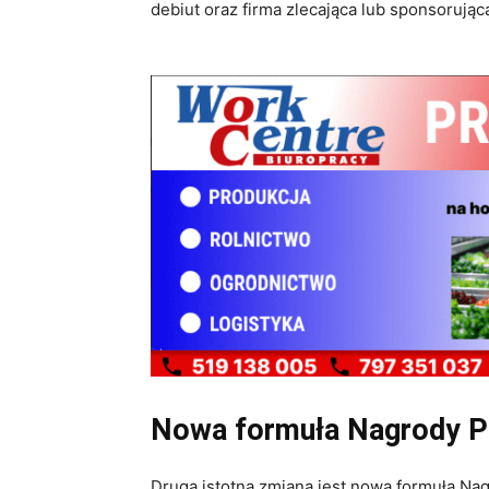
debiut oraz firma zlecająca lub sponsorując
Nowa formuła Nagrody Pu
Drugą istotną zmianą jest nowa formuła Nag