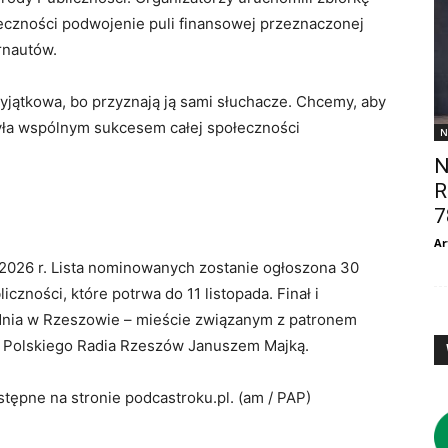
eczności podwojenie puli finansowej przeznaczonej
rnautów.
yjątkowa, bo przyznają ją sami słuchacze. Chcemy, aby
była wspólnym sukcesem całej społeczności
N
N
R
7
Ar
2026 r. Lista nominowanych zostanie ogłoszona 30
czności, które potrwa do 11 listopada. Finał i
dnia w Rzeszowie – mieście związanym z patronem
m Polskiego Radia Rzeszów Januszem Majką.
tępne na stronie podcastroku.pl. (am / PAP)