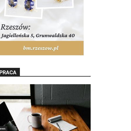
PRACA
ews