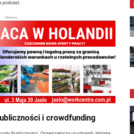
a podcast.
Reklama
bliczności i crowdfunding
rody Publiczności. Organizatorzy uruchomili zbiórkę