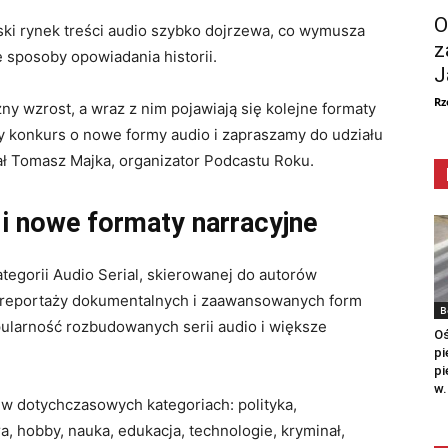
O
ski rynek treści audio szybko dojrzewa, co wymusza
z
 sposoby opowiadania historii.
J
Rz
ny wzrost, a wraz z nim pojawiają się kolejne formaty
y konkurs o nowe formy audio i zapraszamy do udziału
ł Tomasz Majka, organizator Podcastu Roku.
i nowe formaty narracyjne
egorii Audio Serial, skierowanej do autorów
 reportaży dokumentalnych i zaawansowanych form
B
ularność rozbudowanych serii audio i większe
Oś
pi
pi
w.
w dotychczasowych kategoriach: polityka,
a, hobby, nauka, edukacja, technologie, kryminał,