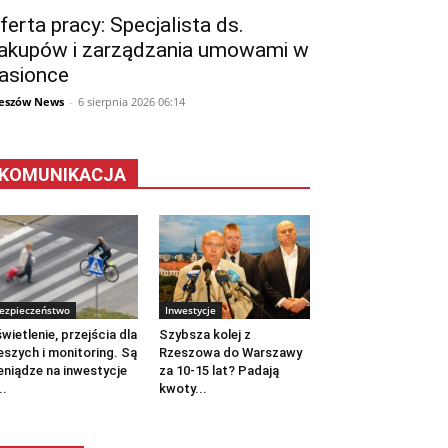
ferta pracy: Specjalista ds.
akupów i zarządzania umowami w
asionce
eszów News
-
6 sierpnia 2026 06:14
KOMUNIKACJA
ezpieczeństwo
Inwestycje
wietlenie, przejścia dla
Szybsza kolej z
eszych i monitoring. Są
Rzeszowa do Warszawy
eniądze na inwestycje
za 10-15 lat? Padają
..
kwoty...