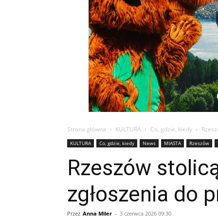
Strona główna
KULTURA
Co, gdzie, kiedy
Rzesz
KULTURA
Co, gdzie, kiedy
News
MIASTA
Rzeszów
Rzeszów stolicą
zgłoszenia do 
Przez
Anna Miler
-
3 czerwca 2026 09:30