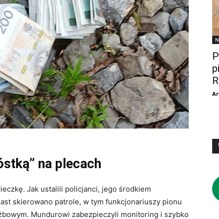
N
P
p
R
Ar
óstką” na plecach
czkę. Jak ustalili policjanci, jego środkiem
ast skierowano patrole, w tym funkcjonariuszy pionu
żbowym. Mundurowi zabezpieczyli monitoring i szybko