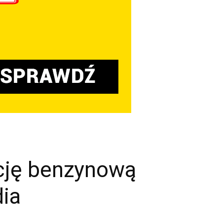
ację benzynową
ia