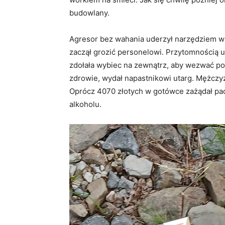
budowlany.
Agresor bez wahania uderzył narzędziem w l
zaczął grozić personelowi. Przytomnością u
zdołała wybiec na zewnątrz, aby wezwać po
zdrowie, wydał napastnikowi utarg. Mężczyz
Oprócz 4070 złotych w gotówce zażądał pacz
alkoholu.