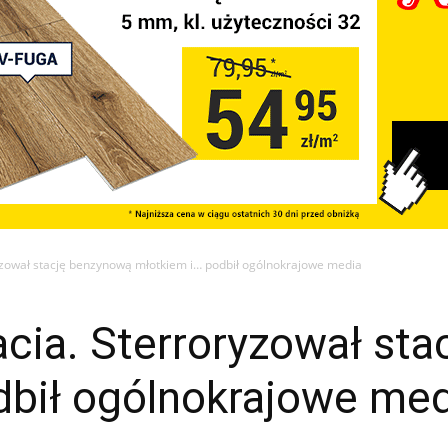
yzował stację benzynową młotkiem i… podbił ogólnokrajowe media
acia. Sterroryzował st
dbił ogólnokrajowe med