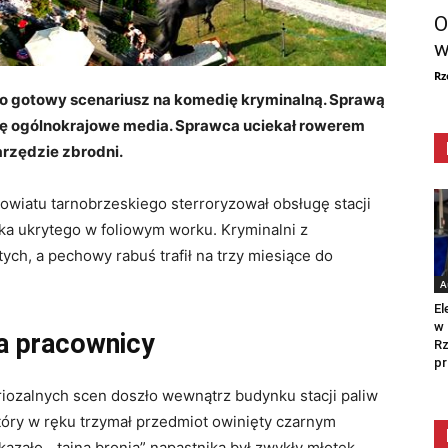
O
w
Rz
ego gotowy scenariusz na komedię kryminalną. Sprawą
ę ogólnokrajowe media. Sprawca uciekał rowerem
arzędzie zbrodni.
owiatu tarnobrzeskiego sterroryzował obsługę stacji
ka ukrytego w foliowym worku. Kryminalni z
ych, a pechowy rabuś trafił na trzy miesiące do
A
El
w 
a pracownicy
Rz
pr
iozalnych scen doszło wewnątrz budynku stacji paliw
tóry w ręku trzymał przedmiot owinięty czarnym
kazało, „tajną bronią” napastnika był zwykły młotek