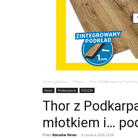
Strona główna
News
Thor z Podkarpacia. Sterror
News
Podkarpacie
POLICJA
Thor z Podkarp
młotkiem i… po
Przez
Rzeszów News
-
8 czerwca 2026 23:00