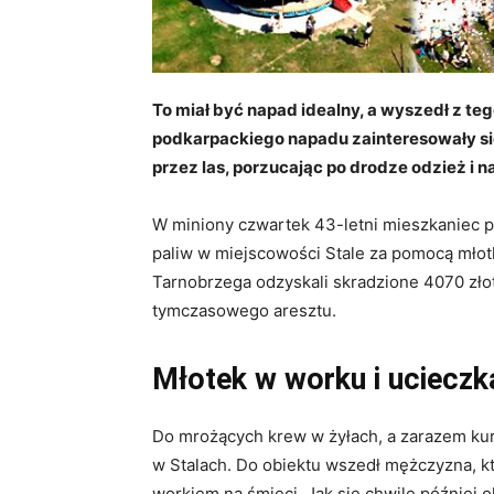
To miał być napad idealny, a wyszedł z t
podkarpackiego napadu zainteresowały si
przez las, porzucając po drodze odzież i n
W miniony czwartek 43-letni mieszkaniec p
paliw w miejscowości Stale za pomocą młot
Tarnobrzega odzyskali skradzione 4070 złot
tymczasowego aresztu.
Młotek w worku i ucieczk
Do mrożących krew w żyłach, a zarazem kur
w Stalach. Do obiektu wszedł mężczyzna, k
workiem na śmieci. Jak się chwilę później o