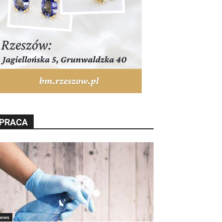
PRACA
ews