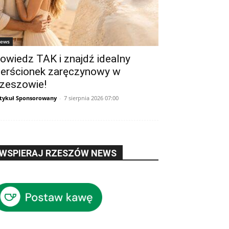
ews
owiedz TAK i znajdź idealny
ierścionek zaręczynowy w
zeszowie!
tykuł Sponsorowany
-
7 sierpnia 2026 07:00
WSPIERAJ RZESZÓW NEWS