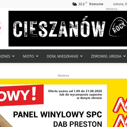
C
22.2
sobota, 8
Rzeszów
Reklama
BIZNES
MOTO
DOM, MIESZKANIE
ZDROWIE, URODA
Reklama