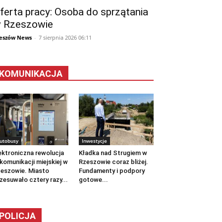
ferta pracy: Osoba do sprzątania
 Rzeszowie
eszów News
-
7 sierpnia 2026 06:11
KOMUNIKACJA
utobusy
Inwestycje
ektroniczna rewolucja
Kładka nad Strugiem w
komunikacji miejskiej w
Rzeszowie coraz bliżej.
eszowie. Miasto
Fundamenty i podpory
zesuwało cztery razy...
gotowe...
POLICJA