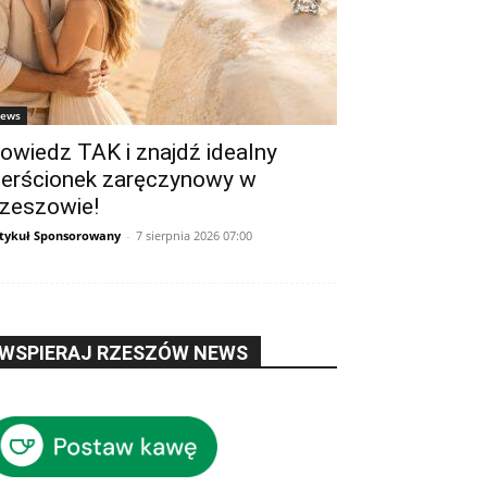
ews
owiedz TAK i znajdź idealny
ierścionek zaręczynowy w
zeszowie!
tykuł Sponsorowany
-
7 sierpnia 2026 07:00
WSPIERAJ RZESZÓW NEWS