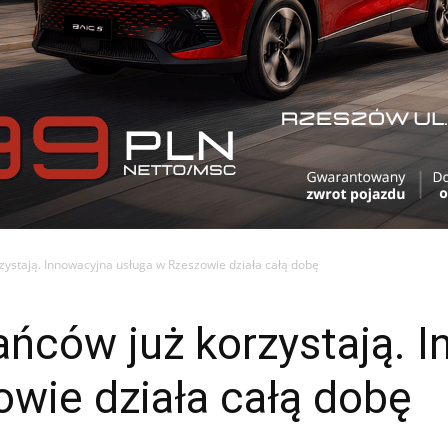
zystają. Innowacyjna usługa w Rzeszowie działa całą dobę
ńców już korzystają. 
wie działa całą dobę