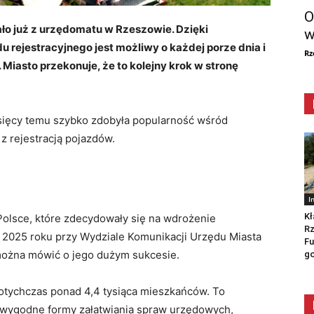
O
ło już z urzędomatu w Rzeszowie. Dzięki
w
ejestracyjnego jest możliwy o każdej porze dnia i
Rz
 Miasto przekonuje, że to kolejny krok w stronę
ięcy temu szybko zdobyła popularność wśród
z rejestracją pojazdów.
I
Kł
olsce, które zdecydowały się na wdrożenie
Rz
 2025 roku przy Wydziale Komunikacji Urzędu Miasta
Fu
 można mówić o jego dużym sukcesie.
go
otychczas ponad 4,4 tysiąca mieszkańców. To
ą wygodne formy załatwiania spraw urzędowych,