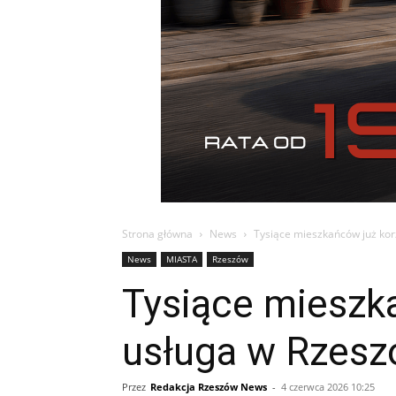
Strona główna
News
Tysiące mieszkańców już kor
News
MIASTA
Rzeszów
Tysiące mieszka
usługa w Rzeszo
Przez
Redakcja Rzeszów News
-
4 czerwca 2026 10:25