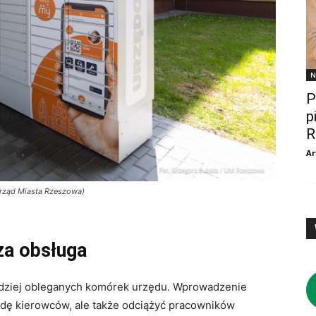
N
P
p
R
Ar
Urząd Miasta Rzeszowa)
sza obsługa
ardziej obleganych komórek urzędu. Wprowadzenie
odę kierowców, ale także odciążyć pracowników