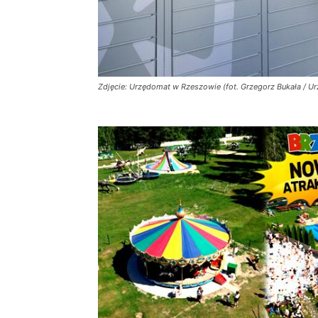
Zdjęcie: Urzędomat w Rzeszowie (fot. Grzegorz Bukała / U