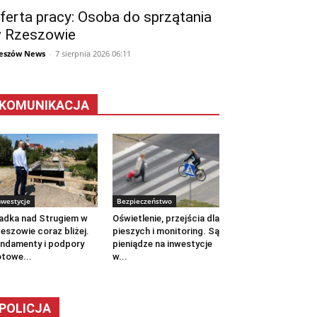
ferta pracy: Osoba do sprzątania
 Rzeszowie
eszów News
-
7 sierpnia 2026 06:11
KOMUNIKACJA
nwestycje
Bezpieczeństwo
adka nad Strugiem w
Oświetlenie, przejścia dla
eszowie coraz bliżej.
pieszych i monitoring. Są
ndamenty i podpory
pieniądze na inwestycje
towe...
w...
POLICJA