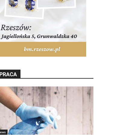
PRACA
ews