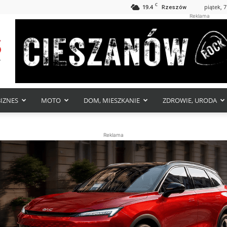
C
19.4
piątek, 7
Rzeszów
Reklama
BIZNES
MOTO
DOM, MIESZKANIE
ZDROWIE, URODA
Reklama