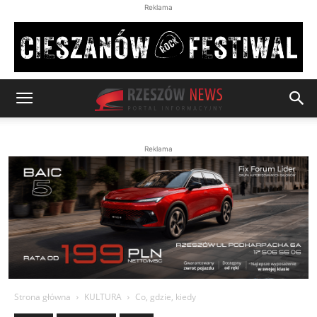
Reklama
Reklama
Strona główna
KULTURA
Co, gdzie, kiedy