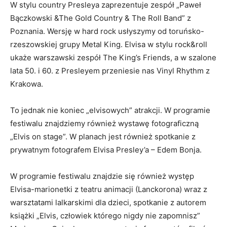
W stylu country Presleya zaprezentuje zespół „Paweł
Bączkowski &The Gold Country & The Roll Band” z
Poznania. Wersję w hard rock usłyszymy od toruńsko-
rzeszowskiej grupy Metal King. Elvisa w stylu rock&roll
ukaże warszawski zespół The King’s Friends, a w szalone
lata 50. i 60. z Presleyem przeniesie nas Vinyl Rhythm z
Krakowa.
To jednak nie koniec „elvisowych” atrakcji. W programie
festiwalu znajdziemy również wystawę fotograficzną
„Elvis on stage”. W planach jest również spotkanie z
prywatnym fotografem Elvisa Presley’a – Edem Bonja.
W programie festiwalu znajdzie się również występ
Elvisa-marionetki z teatru animacji (Lanckorona) wraz z
warsztatami lalkarskimi dla dzieci, spotkanie z autorem
książki „Elvis, człowiek którego nigdy nie zapomnisz”