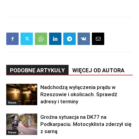
PODOBNE ARTYKUŁY
WIĘCEJ OD AUTORA
Nadchodzą wyłączenia prądu w
Rzeszowie i okolicach. Sprawdź
adresy i terminy
News
Groźna sytuacja na DK77 na
Podkarpaciu. Motocyklista zderzył się
z sarną
News