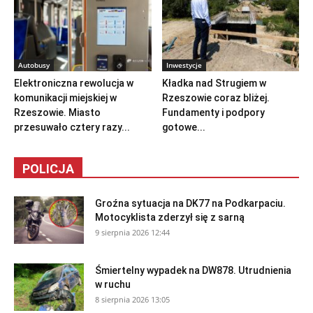
Autobusy
Inwestycje
Elektroniczna rewolucja w
Kładka nad Strugiem w
komunikacji miejskiej w
Rzeszowie coraz bliżej.
Rzeszowie. Miasto
Fundamenty i podpory
przesuwało cztery razy...
gotowe...
POLICJA
Groźna sytuacja na DK77 na Podkarpaciu.
Motocyklista zderzył się z sarną
9 sierpnia 2026 12:44
Śmiertelny wypadek na DW878. Utrudnienia
w ruchu
8 sierpnia 2026 13:05