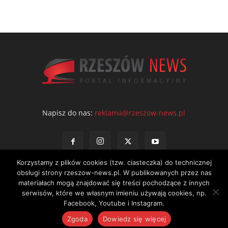
Napisz do nas:
reklama@rzeszow-news.pl
Korzystamy z plików cookies (tzw. ciasteczka) do technicznej
obsługi strony rzeszow-news.pl. W publikowanych przez nas
materiałach mogą znajdować się treści pochodzące z innych
serwisów, które we własnym imieniu używają cookies, np.
Kontakt
Polityka prywatności
Regulamin portalu
Facebook, Youtube i Instagram.
© NEWS Sp. z o.o. - wydawca portalu Rzeszów News. Wszystkie prawa
Zgoda
Dowiedz się więcej
zastrzeżone. Tel.: 601 97 55 30