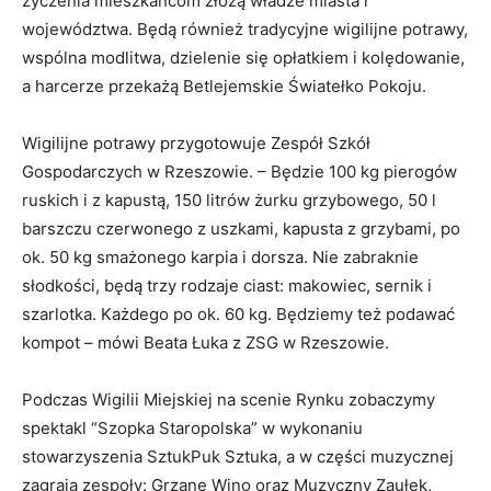
życzenia mieszkańcom złożą władze miasta i
województwa. Będą również tradycyjne wigilijne potrawy,
wspólna modlitwa, dzielenie się opłatkiem i kolędowanie,
a harcerze przekażą Betlejemskie Światełko Pokoju.
Wigilijne potrawy przygotowuje Zespół Szkół
Gospodarczych w Rzeszowie. – Będzie 100 kg pierogów
ruskich i z kapustą, 150 litrów żurku grzybowego, 50 l
barszczu czerwonego z uszkami, kapusta z grzybami, po
ok. 50 kg smażonego karpia i dorsza. Nie zabraknie
słodkości, będą trzy rodzaje ciast: makowiec, sernik i
szarlotka. Każdego po ok. 60 kg. Będziemy też podawać
kompot – mówi Beata Łuka z ZSG w Rzeszowie.
Podczas Wigilii Miejskiej na scenie Rynku zobaczymy
spektakl “Szopka Staropolska” w wykonaniu
stowarzyszenia SztukPuk Sztuka, a w części muzycznej
zagrają zespoły: Grzane Wino oraz Muzyczny Zaułek,