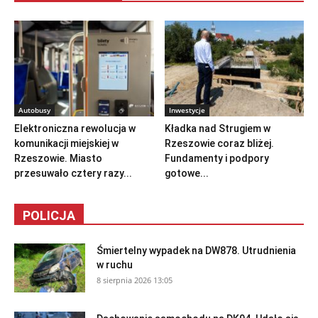
Autobusy
Inwestycje
Elektroniczna rewolucja w
Kładka nad Strugiem w
komunikacji miejskiej w
Rzeszowie coraz bliżej.
Rzeszowie. Miasto
Fundamenty i podpory
przesuwało cztery razy...
gotowe...
POLICJA
Śmiertelny wypadek na DW878. Utrudnienia
w ruchu
8 sierpnia 2026 13:05