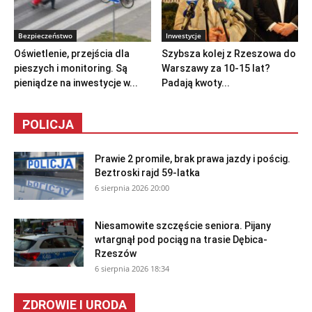
Bezpieczeństwo
Inwestycje
Oświetlenie, przejścia dla
Szybsza kolej z Rzeszowa do
pieszych i monitoring. Są
Warszawy za 10-15 lat?
pieniądze na inwestycje w...
Padają kwoty...
POLICJA
Prawie 2 promile, brak prawa jazdy i pościg.
Beztroski rajd 59-latka
6 sierpnia 2026 20:00
Niesamowite szczęście seniora. Pijany
wtargnął pod pociąg na trasie Dębica-
Rzeszów
6 sierpnia 2026 18:34
ZDROWIE I URODA