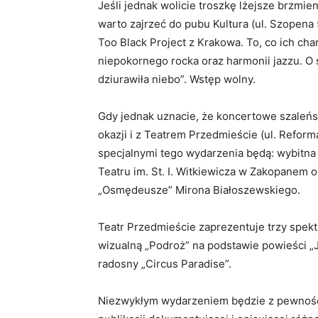
Jeśli jednak wolicie troszkę lżejsze brzmien
warto zajrzeć do pubu Kultura (ul. Szopena
Too Black Project z Krakowa. To, co ich ch
niepokornego rocka oraz harmonii jazzu. O
dziurawiła niebo”. Wstęp wolny.
Gdy jednak uznacie, że koncertowe szaleńst
okazji i z Teatrem Przedmieście (ul. Reform
specjalnymi tego wydarzenia będą: wybitna 
Teatru im. St. I. Witkiewicza w Zakopanem 
„Osmędeusze” Mirona Białoszewskiego.
Teatr Przedmieście zaprezentuje trzy spekt
wizualną „Podroż” na podstawie powieści „J
radosny „Circus Paradise”.
Niezwykłym wydarzeniem będzie z pewnością