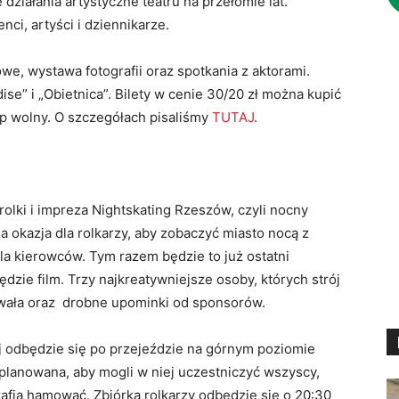
 działania artystyczne teatru na przełomie lat.
ci, artyści i dziennikarze.
e, wystawa fotografii oraz spotkania z aktorami.
ise” i „Obietnica”. Bilety w cenie 30/20 zł można kupić
ęp wolny. O szczegółach pisaliśmy
TUTAJ
.
olki i impreza Nightskating Rzeszów, czyli nocny
na okazja dla rolkarzy, aby zobaczyć miasto nocą z
a kierowców. Tym razem będzie to już ostatni
zie film. Trzy najkreatywniejsze osoby, których strój
hwała oraz drobne upominki od sponsorów.
j odbędzie się po przejeździe na górnym poziomie
planowana, aby mogli w niej uczestniczyć wszyscy,
rafią hamować. Zbiórka rolkarzy odbędzie się o 20:30