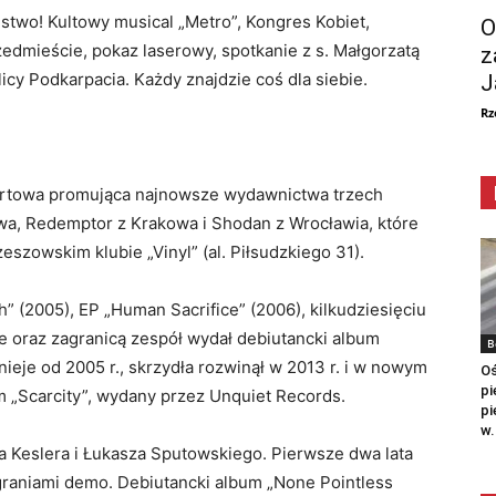
two! Kultowy musical „Metro”, Kongres Kobiet,
O
zedmieście, pokaz laserowy, spotkanie z s. Małgorzatą
z
y Podkarpacia. Każdy znajdzie coś dla siebie.
J
Rz
ertowa promująca najnowsze wydawnictwa trzech
a, Redemptor z Krakowa i Shodan z Wrocławia, które
eszowskim klubie „Vinyl” (al. Piłsudzkiego 31).
 (2005), EP „Human Sacrifice” (2006), kilkudziesięciu
e oraz zagranicą zespół wydał debiutancki album
B
nieje od 2005 r., skrzydła rozwinął w 2013 r. i w nowym
Oś
pi
m „Scarcity”, wydany przez Unquiet Records.
pi
w.
a Keslera i Łukasza Sputowskiego. Pierwsze dwa lata
raniami demo. Debiutancki album „None Pointless