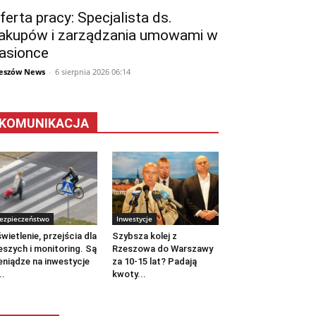
ferta pracy: Specjalista ds.
akupów i zarządzania umowami w
asionce
eszów News
-
6 sierpnia 2026 06:14
KOMUNIKACJA
ezpieczeństwo
Inwestycje
wietlenie, przejścia dla
Szybsza kolej z
eszych i monitoring. Są
Rzeszowa do Warszawy
eniądze na inwestycje
za 10-15 lat? Padają
..
kwoty...