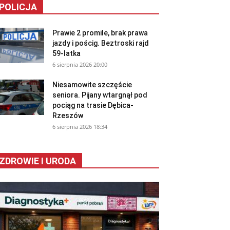
POLICJA
Prawie 2 promile, brak prawa
jazdy i pościg. Beztroski rajd
59-latka
6 sierpnia 2026 20:00
Niesamowite szczęście
seniora. Pijany wtargnął pod
pociąg na trasie Dębica-
Rzeszów
6 sierpnia 2026 18:34
ZDROWIE I URODA