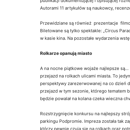
publikacji dokumentującej i opisującej różne
Autorami 11 artykułów są naukowcy, recenzen
Przewidziane są również prezentacje filmow
Biletowane są tylko spektakle: „Circus Parad
w kasie kina. Na pozostałe wydarzenia wst
Rolkarze opanują miasto
A na nocne piątkowe wojaże najlepsze są… r
przejazd na rolkach ulicami miasta. To jedy
perspektywy zarezerwowanej na co dzień dl
przejazd w tym sezonie, którego tematem będ
będzie powalał na kolana czeka wieczna c
Rozstrzygnięcie konkursu na najlepszy stró
parkingu Podpromie. Impreza została tak za
którzy pewnie czują się na rolkach oraz pot