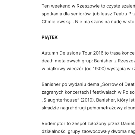
Ten weekend w Rzeszowie to czyste szaleńs
spotkania dla seniorów, jubileusz Teatru Pr
Chmielewską… Nie ma szans na nudę w stolic
PIĄTEK
Autumn Delusions Tour 2016 to trasa konc
death metalowych grup: Banisher z Rzeszow
w piątkowy wieczór (od 19:00) wystąpią w rz
Banisher po wydaniu dema „Sorrow of Death”
zagranych koncertach i festiwalach w Polsc
„Slaughterhouse” (2010). Banisher, który ist
składzie nagrał drugi pełnometrażowy albu
Redemptor to zespół założony przez Daniel
działalności grupy zaowocowały dwoma nag