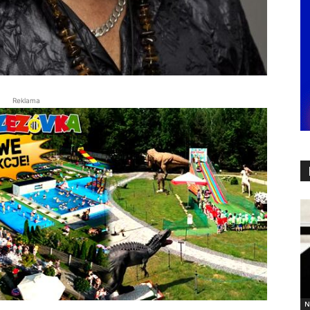
Reklama
N