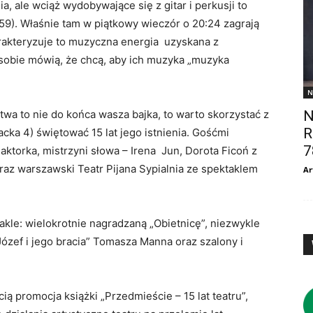
ia, ale wciąż wydobywające się z gitar i perkusji to
 59). Właśnie tam w piątkowy wieczór o 20:24 zagrają
arakteryzuje to muzyczna energia uzyskana z
 sobie mówią, że chcą, aby ich muzyka „muzyka
N
N
wa to nie do końca wasza bajka, to warto skorzystać z
R
acka 4) świętować 15 lat jego istnienia. Gośćmi
7
aktorka, mistrzyni słowa – Irena Jun, Dorota Ficoń z
oraz warszawski Teatr Pijana Sypialnia ze spektaklem
Ar
akle: wielokrotnie nagradzaną „Obietnicę”, niezwykle
ózef i jego bracia” Tomasza Manna oraz szalony i
 promocja książki „Przedmieście – 15 lat teatru”,