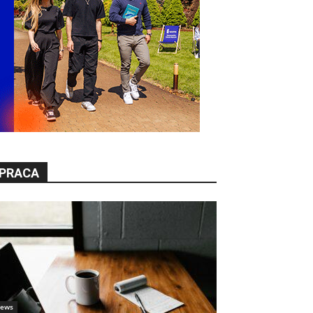
PRACA
ews