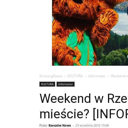
Strona główna
KULTURA
Informator
Weekend w 
KULTURA
Informator
Weekend w Rzes
mieście? [INF
Przez
Rzeszów News
-
23 września 2016 13:46