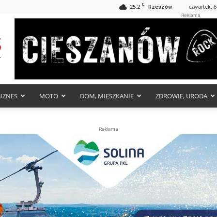
C
25.2
czwartek, 6
Rzeszów
Reklama
BIZNES
MOTO
DOM, MIESZKANIE
ZDROWIE, URODA
Reklama