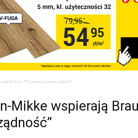
erają Brauna. “PiS zniszczy samorządność”
in-Mikke wspierają Brau
ządność”