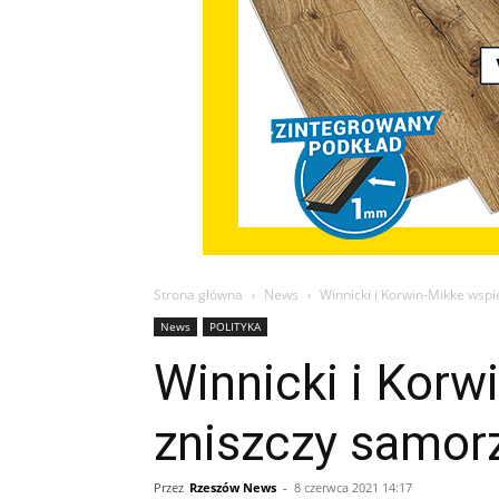
Strona główna
News
Winnicki i Korwin-Mikke wspi
News
POLITYKA
Winnicki i Korw
zniszczy samor
Przez
Rzeszów News
-
8 czerwca 2021 14:17