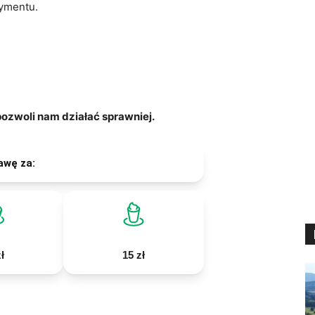
rymentu.
zwoli nam działać sprawniej.
awę za:
ł
15 zł