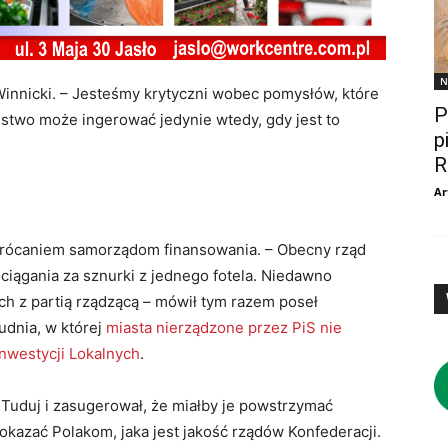
N
innicki. – Jesteśmy krytyczni wobec pomysłów, które
P
stwo może ingerować jedynie wtedy, gdy jest to
p
R
Ar
ukrócaniem samorządom finansowania. – Obecny rząd
ciągania za sznurki z jednego fotela. Niedawno
ch z partią rządzącą – mówił tym razem poseł
rudnia, w której
miasta nierządzone przez PiS nie
nwestycji Lokalnych
.
 Tuduj i zasugerował, że miałby je powstrzymać
kazać Polakom, jaka jest jakość rządów Konfederacji.