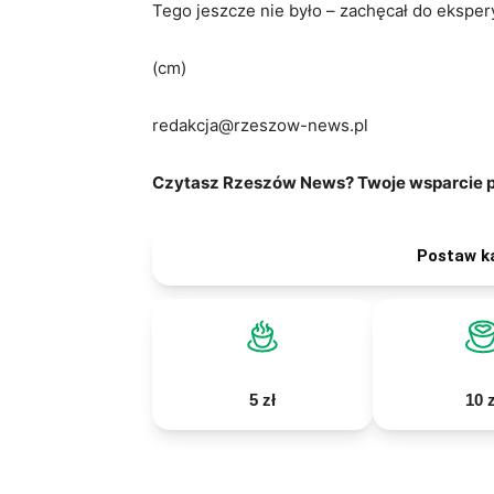
Tego jeszcze nie było – zachęcał do ekspe
(cm)
redakcja@rzeszow-news.pl
Czytasz Rzeszów News? Twoje wsparcie po
Postaw k
5 zł
10 z