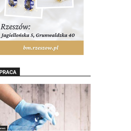
PRACA
ews