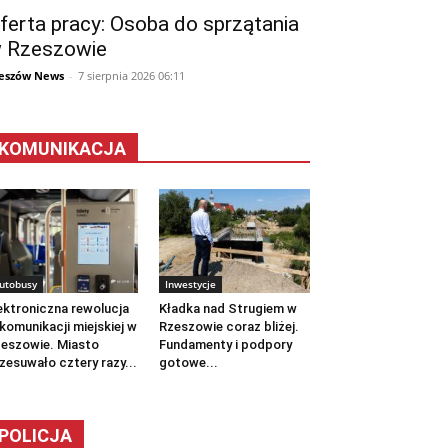
ferta pracy: Osoba do sprzątania
 Rzeszowie
eszów News
-
7 sierpnia 2026 06:11
KOMUNIKACJA
utobusy
Inwestycje
ektroniczna rewolucja
Kładka nad Strugiem w
komunikacji miejskiej w
Rzeszowie coraz bliżej.
eszowie. Miasto
Fundamenty i podpory
zesuwało cztery razy...
gotowe...
POLICJA