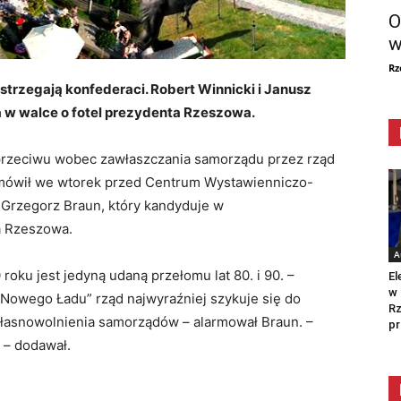
O
w
Rz
strzegają konfederaci. Robert Winnicki i Janusz
 w walce o fotel prezydenta Rzeszowa.
rzeciwu wobec zawłaszczania samorządu przez rząd
 mówił we wtorek przed Centrum Wystawienniczo-
Grzegorz Braun, który kandyduje w
a Rzeszowa.
A
ku jest jedyną udaną przełomu lat 80. i 90. –
El
w 
wego Ładu” rząd najwyraźniej szykuje się do
Rz
łasnowolnienia samorządów – alarmował Braun. –
pr
i – dodawał.