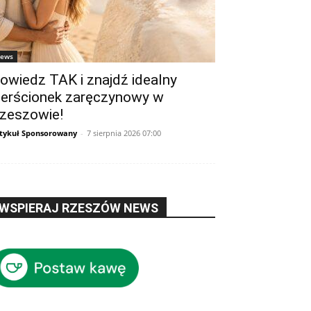
ews
owiedz TAK i znajdź idealny
ierścionek zaręczynowy w
zeszowie!
tykuł Sponsorowany
-
7 sierpnia 2026 07:00
WSPIERAJ RZESZÓW NEWS