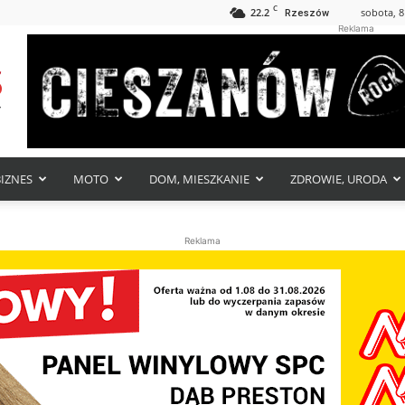
C
22.2
sobota, 8
Rzeszów
Reklama
BIZNES
MOTO
DOM, MIESZKANIE
ZDROWIE, URODA
Reklama