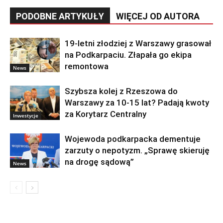
PODOBNE ARTYKUŁY
WIĘCEJ OD AUTORA
19-letni złodziej z Warszawy grasował
na Podkarpaciu. Złapała go ekipa
remontowa
News
Szybsza kolej z Rzeszowa do
Warszawy za 10-15 lat? Padają kwoty
za Korytarz Centralny
Inwestycje
Wojewoda podkarpacka dementuje
zarzuty o nepotyzm. „Sprawę skieruję
na drogę sądową”
News