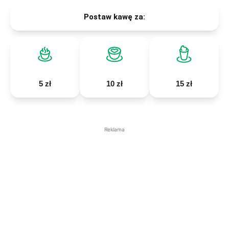
Postaw kawę za:
5 zł
10 zł
15 zł
Reklama