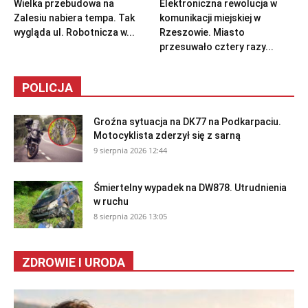
Wielka przebudowa na
Elektroniczna rewolucja w
Zalesiu nabiera tempa. Tak
komunikacji miejskiej w
wygląda ul. Robotnicza w...
Rzeszowie. Miasto
przesuwało cztery razy...
POLICJA
Groźna sytuacja na DK77 na Podkarpaciu.
Motocyklista zderzył się z sarną
9 sierpnia 2026 12:44
Śmiertelny wypadek na DW878. Utrudnienia
w ruchu
8 sierpnia 2026 13:05
ZDROWIE I URODA