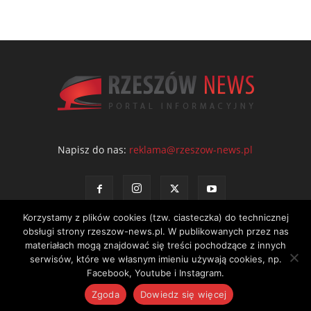
Napisz do nas:
reklama@rzeszow-news.pl
Korzystamy z plików cookies (tzw. ciasteczka) do technicznej
obsługi strony rzeszow-news.pl. W publikowanych przez nas
materiałach mogą znajdować się treści pochodzące z innych
serwisów, które we własnym imieniu używają cookies, np.
Kontakt
Polityka prywatności
Regulamin portalu
Facebook, Youtube i Instagram.
© NEWS Sp. z o.o. - wydawca portalu Rzeszów News. Wszystkie prawa
Zgoda
Dowiedz się więcej
zastrzeżone. Tel.: 601 97 55 30