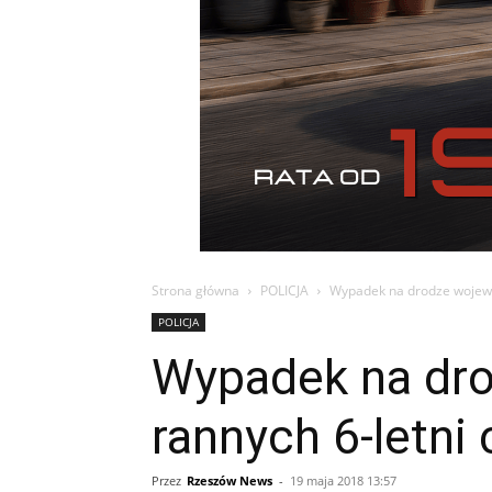
Strona główna
POLICJA
Wypadek na drodze wojewód
POLICJA
Wypadek na dro
rannych 6-letni
Przez
Rzeszów News
-
19 maja 2018 13:57