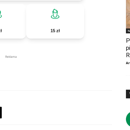
ł
15 zł
N
P
p
R
Reklama
Ar