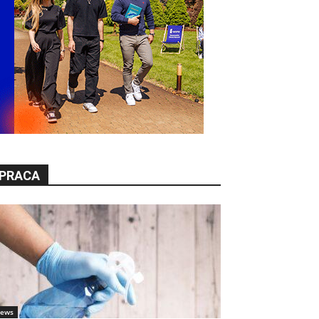
PRACA
ews