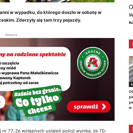
O
li ranni w wypadku, do którego doszło w sobotę w
w
eskim. Zderzyły się tam trzy pojazdy.
Rz
Reklama
B
Oś
pi
pi
w.
r 77. Ze wstępnych ustaleń policji wynika, że 70-