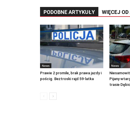
PODOBNE ARTYKUŁY
WIĘCEJ OD
News
News
Prawie 2 promile, brak prawa jazdy i
Niesamowite
pościg. Beztroski rajd 59-latka
Pijany wtar
trasie Dęb