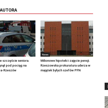
 AUTORA
News
 szczęście seniora.
Milionowe hipoteki i zajęcie pensji.
gnął pod pociąg na
Rzeszowska prokuratura uderza w
ica-Rzeszów
majątek byłych szefów PFN