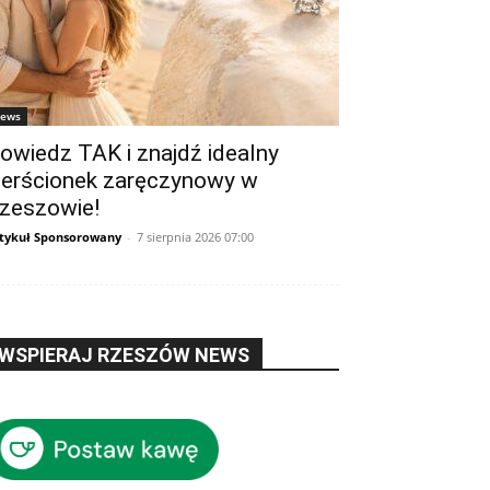
ews
owiedz TAK i znajdź idealny
ierścionek zaręczynowy w
zeszowie!
tykuł Sponsorowany
-
7 sierpnia 2026 07:00
WSPIERAJ RZESZÓW NEWS