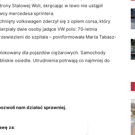
trony Stalowej Woli, skręcając w lewo nie ustąpił
wcy mercedesa sprintera.
hnięty volkswagen zderzył się z oplem corsa, który
ierpiały dwie osoby jadące VW polo: 70-letnia
 przewiezieni do szpitala – poinformowała Marta Tabasz-
ablokowany dla pojazdów ciężarowych. Samochody
iskie osiedle. Utrudnienia potrwają co najmniej do
zwoli nam działać sprawniej.
awę za: