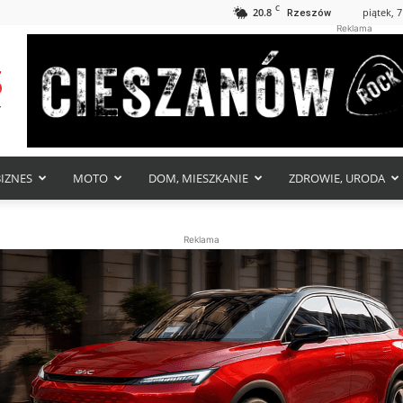
C
20.8
piątek, 7
Rzeszów
Reklama
BIZNES
MOTO
DOM, MIESZKANIE
ZDROWIE, URODA
Reklama