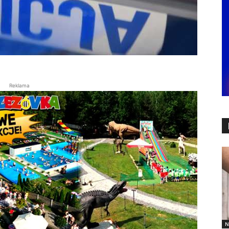
Reklama
N