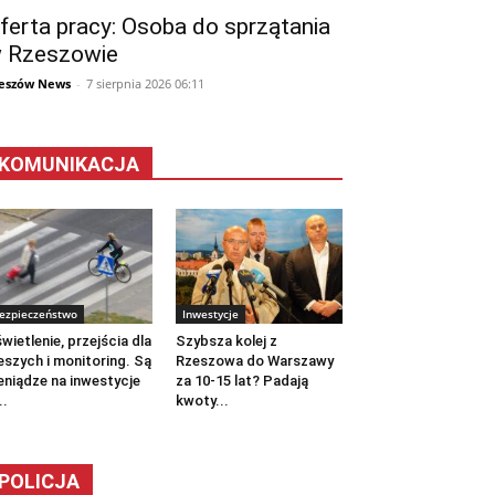
ferta pracy: Osoba do sprzątania
 Rzeszowie
eszów News
-
7 sierpnia 2026 06:11
KOMUNIKACJA
ezpieczeństwo
Inwestycje
wietlenie, przejścia dla
Szybsza kolej z
eszych i monitoring. Są
Rzeszowa do Warszawy
eniądze na inwestycje
za 10-15 lat? Padają
..
kwoty...
POLICJA