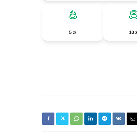
5 zł
10 z