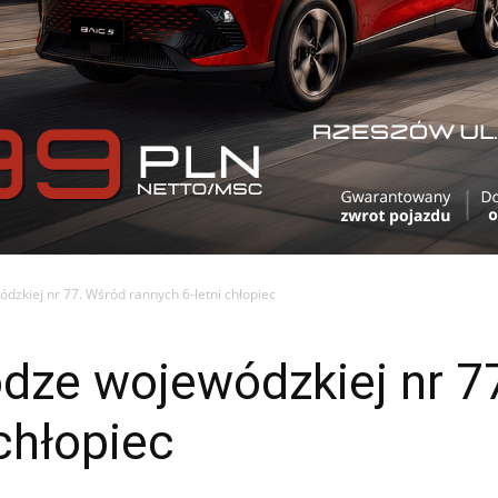
zkiej nr 77. Wśród rannych 6-letni chłopiec
dze wojewódzkiej nr 7
 chłopiec