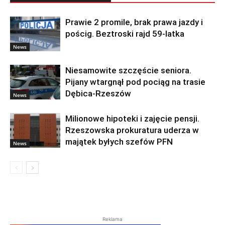
Prawie 2 promile, brak prawa jazdy i
pościg. Beztroski rajd 59-latka
News
Niesamowite szczęście seniora.
Pijany wtargnął pod pociąg na trasie
Dębica-Rzeszów
News
Milionowe hipoteki i zajęcie pensji.
Rzeszowska prokuratura uderza w
majątek byłych szefów PFN
News
Reklama