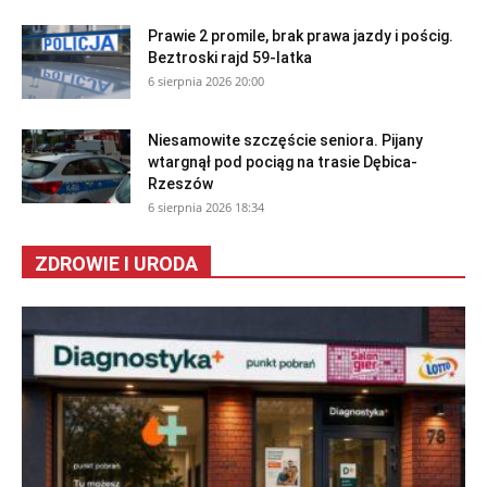
Prawie 2 promile, brak prawa jazdy i pościg.
Beztroski rajd 59-latka
6 sierpnia 2026 20:00
Niesamowite szczęście seniora. Pijany
wtargnął pod pociąg na trasie Dębica-
Rzeszów
6 sierpnia 2026 18:34
ZDROWIE I URODA