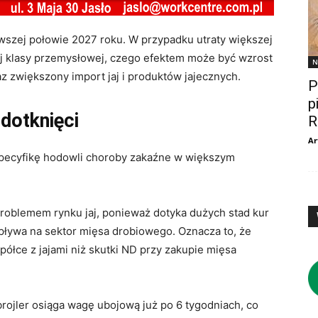
szej połowie 2027 roku. W przypadku utraty większej
jaj klasy przemysłowej, czego efektem może być wzrost
N
z zwiększony import jaj i produktów jajecznych.
P
p
 dotknięci
R
Ar
pecyfikę hodowli choroby zakaźne w większym
roblemem rynku jaj, ponieważ dotyka dużych stad kur
pływa na sektor mięsa drobiowego. Oznacza to, że
półce z jajami niż skutki ND przy zakupie mięsa
 brojler osiąga wagę ubojową już po 6 tygodniach, co