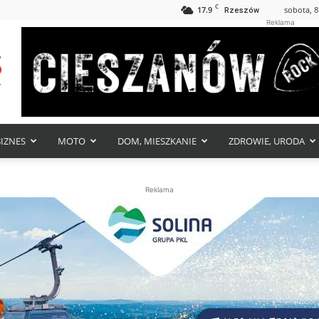
C
17.9
sobota, 8
Rzeszów
Reklama
BIZNES
MOTO
DOM, MIESZKANIE
ZDROWIE, URODA
Reklama