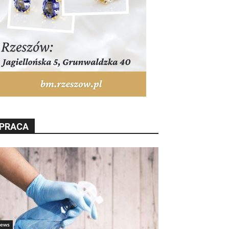
PRACA
ews