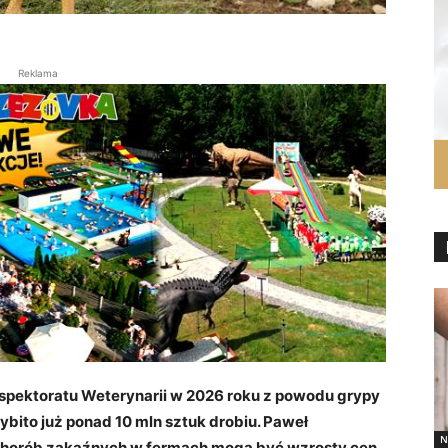
Reklama
pektoratu Weterynarii w 2026 roku z powodu grypy
bito już ponad 10 mln sztuk drobiu. Paweł
N
 chorób zakaźnych w fermach mogą być wzrosty cen