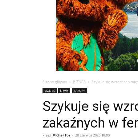
Strona główna
BIZNES
Szykuje się wzrost cen mię
BIZNES
News
ZAKUPY
Szykuje się wzr
zakaźnych w f
Przez
Michał Toś
-
20 czerwca 2026 18:00