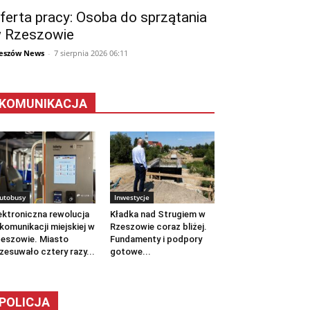
ferta pracy: Osoba do sprzątania
 Rzeszowie
eszów News
-
7 sierpnia 2026 06:11
KOMUNIKACJA
utobusy
Inwestycje
ektroniczna rewolucja
Kładka nad Strugiem w
komunikacji miejskiej w
Rzeszowie coraz bliżej.
eszowie. Miasto
Fundamenty i podpory
zesuwało cztery razy...
gotowe...
POLICJA