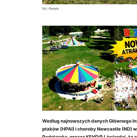
fot. Pexels
Według najnowszych danych Głównego Ins
ptaków (HPAI) i choroby Newcastle (ND) wy
Podstawka, prezes KFHDiPJ, twierdzi, że