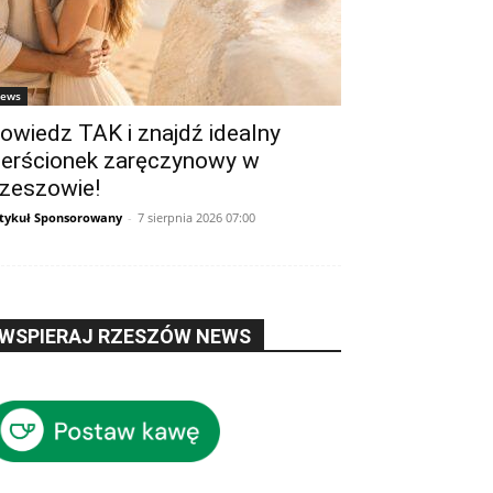
ews
owiedz TAK i znajdź idealny
ierścionek zaręczynowy w
zeszowie!
tykuł Sponsorowany
-
7 sierpnia 2026 07:00
WSPIERAJ RZESZÓW NEWS