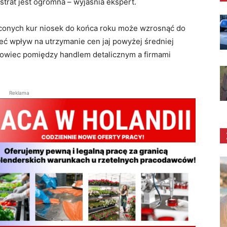
 strat jest ogromna – wyjaśnia ekspert.
raconych kur niosek do końca roku może wzrosnąć do
eć wpływ na utrzymanie cen jaj powyżej średniej
urowiec pomiędzy handlem detalicznym a firmami
Reklama