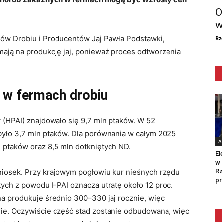
O
w
ów Drobiu i Producentów Jaj Pawła Podstawki,
Rz
ają na produkcję jaj, ponieważ proces odtworzenia
 w fermach drobiu
(HPAI) znajdowało się 9,7 mln ptaków. W 52
yło 3,7 mln ptaków. Dla porównania w całym 2025
A
n ptaków oraz 8,5 mln dotkniętych ND.
El
w 
Rz
 niosek. Przy krajowym pogłowiu kur nieśnych rzędu
pr
tych z powodu HPAI oznacza utratę około 12 proc.
a produkuje średnio 300–330 jaj rocznie, więc
nie. Oczywiście część stad zostanie odbudowana, więc