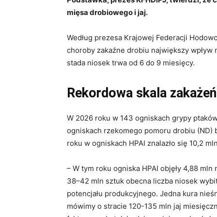
mięsa drobiowego i jaj.
Według prezesa Krajowej Federacji Hodowc
choroby zakaźne drobiu największy wpływ m
stada niosek trwa od 6 do 9 miesięcy.
Rekordowa skala zakażeń
W 2026 roku w 143 ogniskach grypy ptaków 
ogniskach rzekomego pomoru drobiu (ND) b
roku w ogniskach HPAI znalazło się 10,2 ml
– W tym roku ogniska HPAI objęły 4,88 mln
38–42 mln sztuk obecna liczba niosek wybi
potencjału produkcyjnego. Jedna kura nieśn
mówimy o stracie 120-135 mln jaj miesięcz