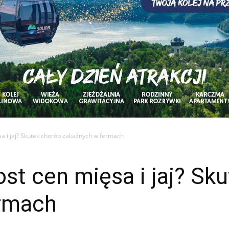
sa i jaj? Skutek chorób zakaźnych w fermach
ost cen mięsa i jaj? Sk
ermach