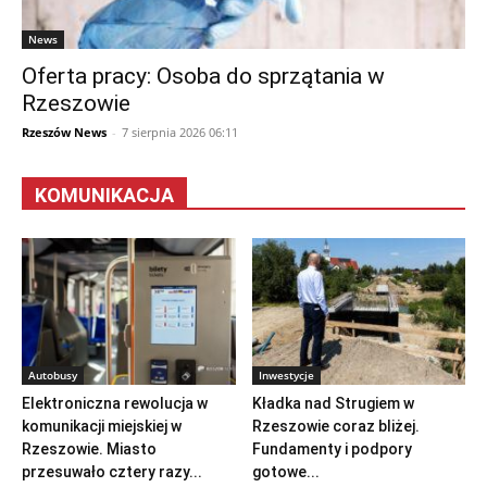
News
Oferta pracy: Osoba do sprzątania w
Rzeszowie
Rzeszów News
-
7 sierpnia 2026 06:11
KOMUNIKACJA
Autobusy
Inwestycje
Elektroniczna rewolucja w
Kładka nad Strugiem w
komunikacji miejskiej w
Rzeszowie coraz bliżej.
Rzeszowie. Miasto
Fundamenty i podpory
przesuwało cztery razy...
gotowe...