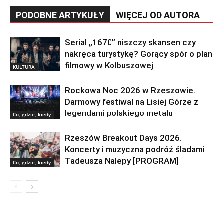
PODOBNE ARTYKUŁY
WIĘCEJ OD AUTORA
Serial „1670” niszczy skansen czy
nakręca turystykę? Gorący spór o plan
filmowy w Kolbuszowej
KULTURA
Rockowa Noc 2026 w Rzeszowie.
Darmowy festiwal na Lisiej Górze z
legendami polskiego metalu
Co, gdzie, kiedy
Rzeszów Breakout Days 2026.
Koncerty i muzyczna podróż śladami
Tadeusza Nalepy [PROGRAM]
Co, gdzie, kiedy