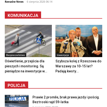
Rzeszów News
-
6 sierpnia 2026 06:14
KOMUNIKACJA
Bezpieczeństwo
Inwestycje
Oświetlenie, przejścia dla
Szybsza kolej z Rzeszowa do
pieszych i monitoring. Są
Warszawy za 10-15 lat?
pieniądze na inwestycje w...
Padają kwoty...
POLICJA
Prawie 2 promile, brak prawa jazdy i pościg.
Beztroski rajd 59-latka