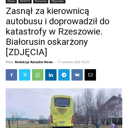
News
MIASTA
Rzeszów
Wypadek
Zasnął za kierownicą
autobusu i doprowadził do
katastrofy w Rzeszowie.
Białorusin oskarżony
[ZDJĘCIA]
Przez
Redakcja Rzeszów News
-
17 czerwca 2026 16:25