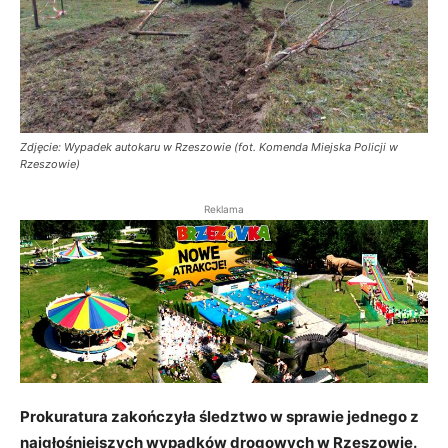
Zdjęcie: Wypadek autokaru w Rzeszowie (fot. Komenda Miejska Policji w
Rzeszowie)
Reklama
Prokuratura zakończyła śledztwo w sprawie jednego z
najgłośniejszych wypadków drogowych w Rzeszowie.