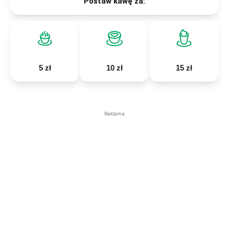
Postaw kawę za:
5 zł
10 zł
15 zł
Reklama