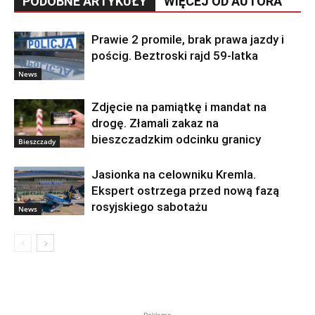
PODOBNE ARTYKUŁY
WIĘCEJ OD AUTORA
Prawie 2 promile, brak prawa jazdy i
pościg. Beztroski rajd 59-latka
News
Zdjęcie na pamiątkę i mandat na
drogę. Złamali zakaz na
bieszczadzkim odcinku granicy
Bieszczady
Jasionka na celowniku Kremla.
Ekspert ostrzega przed nową fazą
rosyjskiego sabotażu
News
Reklama