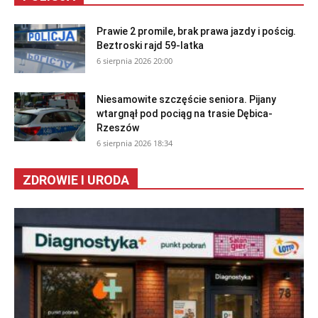
Prawie 2 promile, brak prawa jazdy i pościg.
Beztroski rajd 59-latka
6 sierpnia 2026 20:00
Niesamowite szczęście seniora. Pijany
wtargnął pod pociąg na trasie Dębica-
Rzeszów
6 sierpnia 2026 18:34
ZDROWIE I URODA