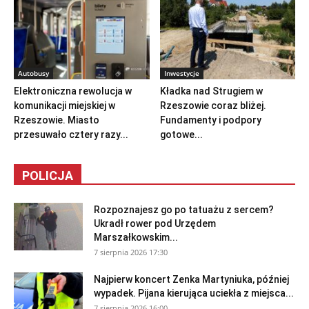
Autobusy
Inwestycje
Elektroniczna rewolucja w
Kładka nad Strugiem w
komunikacji miejskiej w
Rzeszowie coraz bliżej.
Rzeszowie. Miasto
Fundamenty i podpory
przesuwało cztery razy...
gotowe...
POLICJA
Rozpoznajesz go po tatuażu z sercem?
Ukradł rower pod Urzędem
Marszałkowskim...
7 sierpnia 2026 17:30
Najpierw koncert Zenka Martyniuka, później
wypadek. Pijana kierująca uciekła z miejsca...
7 sierpnia 2026 16:00