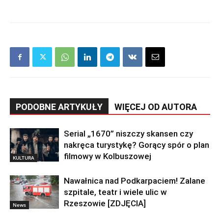
PODOBNE ARTYKUŁY
WIĘCEJ OD AUTORA
Serial „1670” niszczy skansen czy
nakręca turystykę? Gorący spór o plan
filmowy w Kolbuszowej
KULTURA
Nawałnica nad Podkarpaciem! Zalane
szpitale, teatr i wiele ulic w
Rzeszowie [ZDJĘCIA]
News