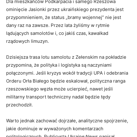
Dla mieszkańców Podkarpacia i samego Rzeszowa
ominięcie Jasionki przez ukraińskiego prezydenta jest
przypomnieniem, że status „bramy wojennej” nie jest
dany raz na zawsze. Przez lata żyliśmy w rytmie
lądujących samolotów i, co jakiś czas, kawalkad
rządowych limuzyn.
Dzisiejsza trasa lotu samolotu z Zełenskim na pokładzie
przypomina, że polityka i logistyka są naczyniami
połączonymi. Jeśli kryzys wokół tradycji UPA i odebrania
Orderu Orła Białego będzie eskalował, polityczna ranga
rzeszowskiego węzła może ucierpieć, nawet jeśli
militarny transport techniczny nadal będzie tędy
przechodził.
Warto jednak zachować dojrzałe, analityczne spojrzenie,
jakie dominuje w wyważonych komentarzach
politologicznych. Publicysta
Ukraine:News napisał,