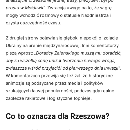
analizujcie przesadnie jednej trasy, prezydent był po
prostu w Mołdawii”
. Zwracają uwagę na to, że w grę
mogły wchodzić rozmowy o statusie Naddniestrza i
czysta oszczędność czasu.
Z drugiej strony pojawia się głęboki niepokój o izolację
Ukrainy na arenie międzynarodowej. Inni komentatorzy
piszą wprost:
„Doradcy Zełenskiego muszą mu doradzić,
aby za wszelką cenę unikał tworzenia nowego wroga,
zwłaszcza wśród przyjaciół od pierwszego dnia inwazji”
.
W komentarzach przewija się też żal, że historyczne
animozje są podsycane przez media i polityków
szukających łatwej popularności, podczas gdy realne
zaplecze rakietowe i logistyczne topnieje.
Co to oznacza dla Rzeszowa?