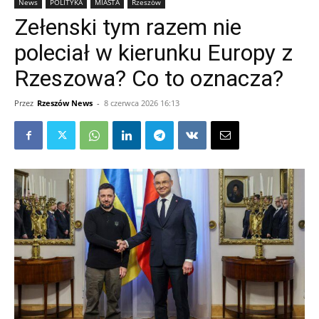
News
POLITYKA
MIASTA
Rzeszów
Zełenski tym razem nie
poleciał w kierunku Europy z
Rzeszowa? Co to oznacza?
Przez
Rzeszów News
-
8 czerwca 2026 16:13