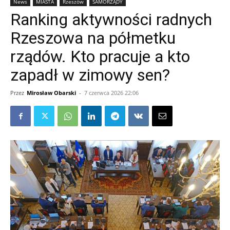
News
MIASTA
Rzeszów
SAMORZĄDY
Ranking aktywności radnych
Rzeszowa na półmetku
rządów. Kto pracuje a kto
zapadł w zimowy sen?
Przez
Mirosław Obarski
-
7 czerwca 2026 22:06