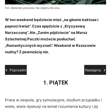
Fot. Materiały prasowe. Na zdjęciu Bovska
W ten weekend będziecie mieć „na głowie kaktusa i
paproci kwiat”. Czas spędzicie z „Kryzysową
Narzeczoną”. Ale „Zanim pójdziecie” na Marsz
Szlachetnej Paczki możecie posłuchać
„Romantycznych wyznań”. Weekend w Rzeszowie
nudny? Z pewnością nie.
Poprzedni
Następny
1. PIĄTEK
Prace w zespole, gry symulacyjne, studium przypadku i
Os
wiele, wiele dyskusji na temat rozumienia kultury i jej
za