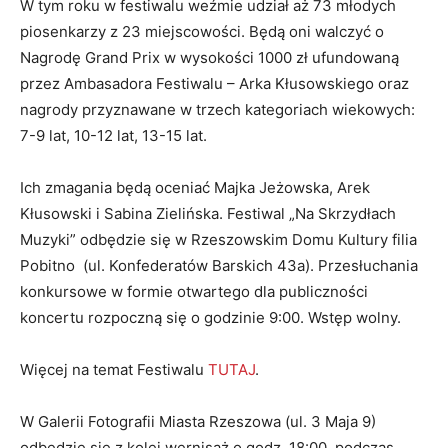
W tym roku w festiwalu weźmie udział aż 73 młodych
piosenkarzy z 23 miejscowości. Będą oni walczyć o
Nagrodę Grand Prix w wysokości 1000 zł ufundowaną
przez Ambasadora Festiwalu – Arka Kłusowskiego oraz
nagrody przyznawane w trzech kategoriach wiekowych:
7-9 lat, 10-12 lat, 13-15 lat.
Ich zmagania będą oceniać Majka Jeżowska, Arek
Kłusowski i Sabina Zielińska. Festiwal „Na Skrzydłach
Muzyki” odbędzie się w Rzeszowskim Domu Kultury filia
Pobitno (ul. Konfederatów Barskich 43a). Przesłuchania
konkursowe w formie otwartego dla publiczności
koncertu rozpoczną się o godzinie 9:00. Wstęp wolny.
Więcej na temat Festiwalu
TUTAJ
.
W Galerii Fotografii Miasta Rzeszowa (ul. 3 Maja 9)
odbędzie się z kolei wernisaż o godz. 18:00, podczas