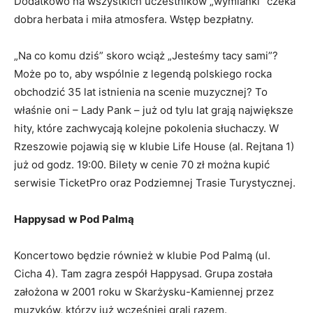
Dodatkowo na wszystkich uczestników „wymianki” czeka
dobra herbata i miła atmosfera. Wstęp bezpłatny.
Za
„Na co komu dziś” skoro wciąż „Jesteśmy tacy sami”?
w 
Może po to, aby wspólnie z legendą polskiego rocka
za
obchodzić 35 lat istnienia na scenie muzycznej? To
kl
właśnie oni – Lady Pank – już od tylu lat grają największe
hity, które zachwycają kolejne pokolenia słuchaczy. W
Ma
Rzeszowie pojawią się w klubie Life House (al. Rejtana 1)
już od godz. 19:00. Bilety w cenie 70 zł można kupić
Ma
serwisie TicketPro oraz Podziemnej Trasie Turystycznej.
mo
oc
Happysad
w Pod Palmą
W 
Koncertowo będzie również w klubie Pod Palmą (ul.
mu
Cicha 4). Tam zagra zespół Happysad. Grupa została
pr
założona w 2001 roku w Skarżysku-Kamiennej przez
na
muzyków, którzy już wcześniej grali razem.