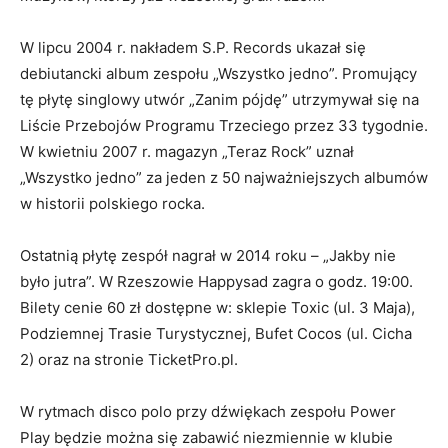
wo
na
W lipcu 2004 r. nakładem S.P. Records ukazał się
na
debiutancki album zespołu „Wszystko jedno”. Promujący
ro
tę płytę singlowy utwór „Zanim pójdę” utrzymywał się na
dz
Liście Przebojów Programu Trzeciego przez 33 tygodnie.
Sz
W kwietniu 2007 r. magazyn „Teraz Rock” uznał
„Wszystko jedno” za jeden z 50 najważniejszych albumów
Lu
w historii polskiego rocka.
wo
ta
Ostatnią płytę zespół nagrał w 2014 roku – „Jakby nie
„Z
było jutra”. W Rzeszowie Happysad zagra o godz. 19:00.
kl
Bilety cenie 60 zł dostępne w: sklepie Toxic (ul. 3 Maja),
mo
Podziemnej Trasie Turystycznej, Bufet Cocos (ul. Cicha
se
2) oraz na stronie TicketPro.pl.
Gw
W rytmach disco polo przy dźwiękach zespołu Power
Play będzie można się zabawić niezmiennie w klubie