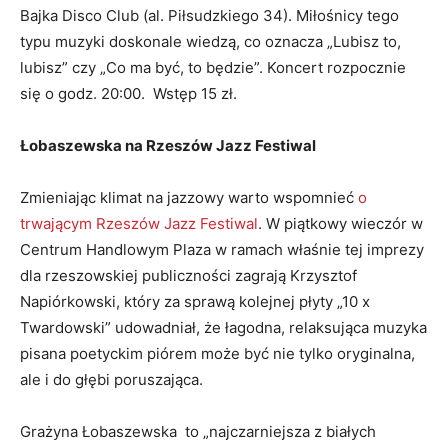
„M
Bajka Disco Club (al. Piłsudzkiego 34). Miłośnicy tego
sk
typu muzyki doskonale wiedzą, co oznacza „Lubisz to,
za
lubisz” czy „Co ma być, to będzie”. Koncert rozpocznie
pr
się o godz. 20:00. Wstęp 15 zł.
dz
po
Łobaszewska na Rzeszów Jazz Festiwal
Pa
Zmieniając klimat na jazzowy warto wspomnieć
o
ra
trwającym Rzeszów Jazz Festiwal
. W piątkowy wieczór w
st
Centrum Handlowym Plaza w ramach właśnie tej imprezy
mł
dla rzeszowskiej publiczności zagrają Krzysztof
ra
Napiórkowski, który za sprawą kolejnej płyty „10 x
st
Twardowski” udowadniał, że łagodna, relaksująca muzyka
i i
pisana poetyckim piórem może być nie tylko oryginalna,
ale i do głębi poruszająca.
W 
zn
Grażyna Łobaszewska to „najczarniejsza z białych