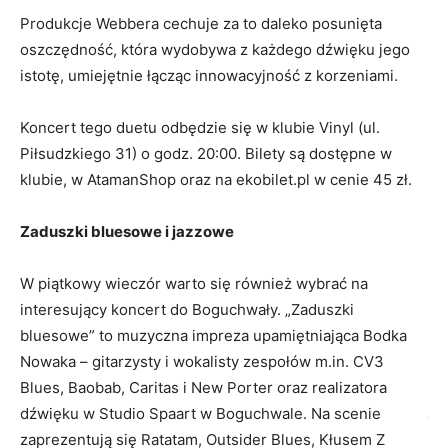
ko
Produkcje Webbera cechuje za to daleko posunięta
ro
oszczędność, która wydobywa z każdego dźwięku jego
pl
istotę, umiejętnie łącząc innowacyjność z korzeniami.
Pi
Koncert tego duetu odbędzie się w klubie Vinyl (ul.
ko
Piłsudzkiego 31) o godz. 20:00. Bilety są dostępne w
Zd
klubie, w AtamanShop oraz na ekobilet.pl w cenie 45 zł.
to
re
Zaduszki bluesowe i jazzowe
ob
an
W piątkowy wieczór warto się również wybrać na
interesujący koncert do Boguchwały. „Zaduszki
Po
bluesowe” to muzyczna impreza upamiętniająca Bodka
os
Nowaka – gitarzysty i wokalisty zespołów m.in. CV3
do
Blues, Baobab, Caritas i New Porter oraz realizatora
je
dźwięku w Studio Spaart w Boguchwale. Na scenie
wy
zaprezentują się Ratatam, Outsider Blues, Kłusem Z