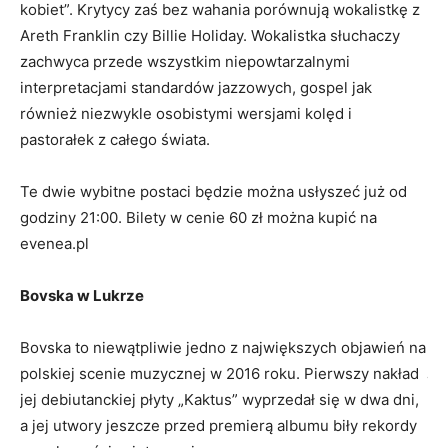
re
kobiet”. Krytycy zaś bez wahania porównują wokalistkę z
zo
Areth Franklin czy Billie Holiday. Wokalistka słuchaczy
Ba
zachwyca przede wszystkim niepowtarzalnymi
interpretacjami standardów jazzowych, gospel jak
Sp
również niezwykle osobistymi wersjami kolęd i
Po
pastorałek z całego świata.
ka
Te dwie wybitne postaci będzie można usłyszeć już od
Sp
godziny 21:00. Bilety w cenie 60 zł można kupić na
evenea.pl
Ma
Bovska w Lukrze
W 
od
Bovska to niewątpliwie jedno z największych objawień na
je
polskiej scenie muzycznej w 2016 roku. Pierwszy nakład
ma
jej debiutanckiej płyty „Kaktus” wyprzedał się w dwa dni,
cz
a jej utwory jeszcze przed premierą albumu biły rekordy
ja