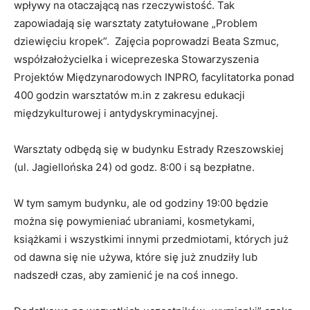
wpływy na otaczającą nas rzeczywistość. Tak
„B
zapowiadają się warsztaty zatytułowane „Problem
dziewięciu kropek”. Zajęcia poprowadzi Beata Szmuc,
Za
współzałożycielka i wiceprezeska Stowarzyszenia
wi
Projektów Międzynarodowych INPRO, facylitatorka ponad
cz
400 godzin warsztatów m.in z zakresu edukacji
Na
międzykulturowej i antydyskryminacyjnej.
w 
Warsztaty odbędą się w budynku Estrady Rzeszowskiej
W 
(ul. Jagiellońska 24) od godz. 8:00 i są bezpłatne.
pr
Sz
W tym samym budynku, ale od godziny 19:00 będzie
można się powymieniać ubraniami, kosmetykami,
książkami i wszystkimi innymi przedmiotami, których już
od dawna się nie używa, które się już znudziły lub
nadszedł czas, aby zamienić je na coś innego.