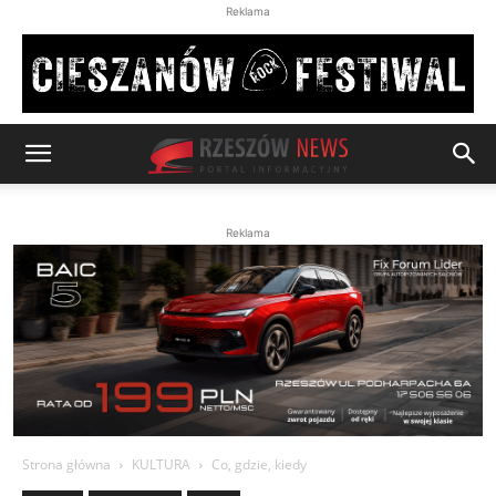
Reklama
Reklama
Strona główna
KULTURA
Co, gdzie, kiedy