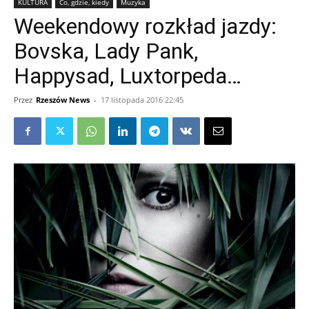
KULTURA
Co, gdzie, kiedy
Muzyka
Weekendowy rozkład jazdy:
Bovska, Lady Pank,
Happysad, Luxtorpeda…
Przez
Rzeszów News
-
17 listopada 2016 22:45