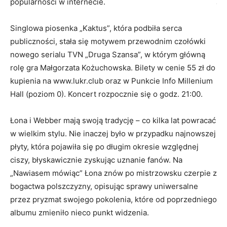
popularności w internecie.
wi
ćw
Singlowa piosenka „Kaktus”, która podbiła serca
publiczności, stała się motywem przewodnim czołówki
To 
nowego serialu TVN „Druga Szansa”, w którym główną
tu
rolę gra Małgorzata Kożuchowska. Bilety w cenie 55 zł do
du
kupienia na www.lukr.club oraz w Punkcie Info Millenium
mo
Hall (poziom 0). Koncert rozpocznie się o godz. 21:00.
sm
Ko
Łona i Webber mają swoją tradycję – co kilka lat powracać
go
w wielkim stylu. Nie inaczej było w przypadku najnowszej
płyty, która pojawiła się po długim okresie względnej
Fi
ciszy, błyskawicznie zyskując uznanie fanów. Na
„Nawiasem mówiąc” Łona znów po mistrzowsku czerpie z
W 
bogactwa polszczyzny, opisując sprawy uniwersalne
si
przez pryzmat swojego pokolenia, które od poprzedniego
po
albumu zmieniło nieco punkt widzenia.
si