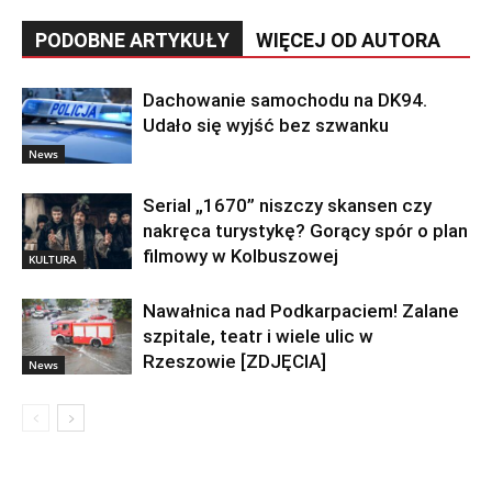
PODOBNE ARTYKUŁY
WIĘCEJ OD AUTORA
Dachowanie samochodu na DK94.
Udało się wyjść bez szwanku
News
Serial „1670” niszczy skansen czy
nakręca turystykę? Gorący spór o plan
filmowy w Kolbuszowej
KULTURA
Nawałnica nad Podkarpaciem! Zalane
szpitale, teatr i wiele ulic w
Rzeszowie [ZDJĘCIA]
News