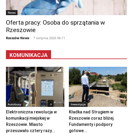
News
Oferta pracy: Osoba do sprzątania w
Rzeszowie
Rzeszów News
-
7 sierpnia 2026 06:11
KOMUNIKACJA
Autobusy
Inwestycje
Elektroniczna rewolucja w
Kładka nad Strugiem w
komunikacji miejskiej w
Rzeszowie coraz bliżej.
Rzeszowie. Miasto
Fundamenty i podpory
przesuwało cztery razy...
gotowe...