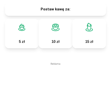
Postaw kawę za:
5 zł
10 zł
15 zł
Reklama