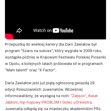
Przepustką do wielkiej kariery dla Darii Zawiałow był
program “Szans na sukces”, który wygrała w 2009 roku,
wystąpiła później w Krajowym Festiwalu Polskiej Piosenki
w Opolu, a kolejnych latach próbowała sił w programach
“Mam talent!” oraz “X Factor”.
Daria Zawiałow jest już piątą ogłoszoną gwiazdą 29.
edycji Rzeszowskich Juwenaliów. Wcześniej
informowaliśmy, że wystąpią na nich:
“Żabson”
,
Kwiat
Jabłoni
,
hip-hopowy PRO8L3M
i
Golec uOrkiestra
.
Juwenalia odbędą się na miasteczku akademickim PRz.