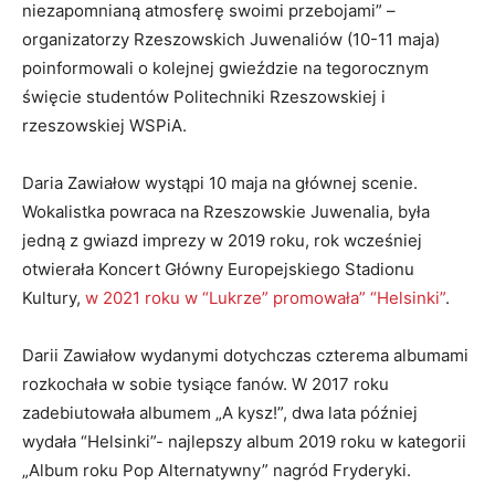
niezapomnianą atmosferę swoimi przebojami” –
organizatorzy Rzeszowskich Juwenaliów (10-11 maja)
poinformowali o kolejnej gwieździe na tegorocznym
święcie studentów Politechniki Rzeszowskiej i
rzeszowskiej WSPiA.
Daria Zawiałow wystąpi 10 maja na głównej scenie.
Wokalistka powraca na Rzeszowskie Juwenalia, była
jedną z gwiazd imprezy w 2019 roku, rok wcześniej
otwierała Koncert Główny Europejskiego Stadionu
Kultury,
w 2021 roku w “Lukrze” promowała” “Helsinki”
.
Darii Zawiałow wydanymi dotychczas czterema albumami
rozkochała w sobie tysiące fanów. W 2017 roku
zadebiutowała albumem „A kysz!”, dwa lata później
wydała “Helsinki”- najlepszy album 2019 roku w kategorii
„Album roku Pop Alternatywny” nagród Fryderyki.