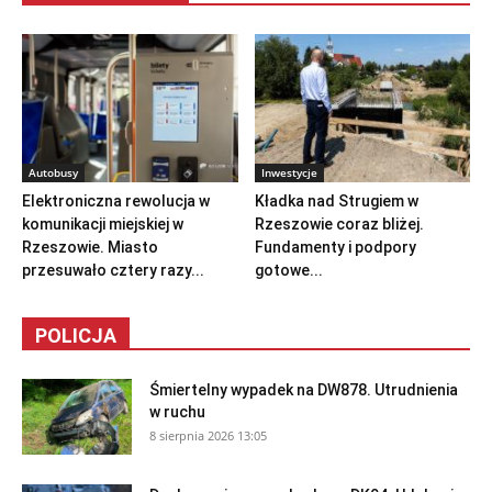
Autobusy
Inwestycje
Elektroniczna rewolucja w
Kładka nad Strugiem w
komunikacji miejskiej w
Rzeszowie coraz bliżej.
Rzeszowie. Miasto
Fundamenty i podpory
przesuwało cztery razy...
gotowe...
POLICJA
Śmiertelny wypadek na DW878. Utrudnienia
w ruchu
8 sierpnia 2026 13:05