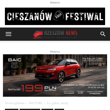
Reklama
Reklama
Strona główna
KULTURA
Co, gdzie, kiedy