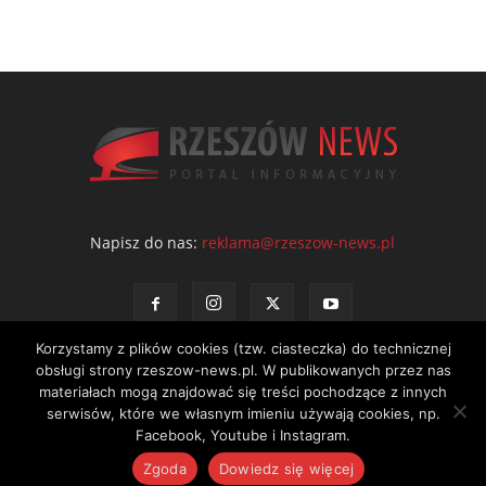
Napisz do nas:
reklama@rzeszow-news.pl
Korzystamy z plików cookies (tzw. ciasteczka) do technicznej
obsługi strony rzeszow-news.pl. W publikowanych przez nas
materiałach mogą znajdować się treści pochodzące z innych
serwisów, które we własnym imieniu używają cookies, np.
Kontakt
Polityka prywatności
Regulamin portalu
Facebook, Youtube i Instagram.
© NEWS Sp. z o.o. - wydawca portalu Rzeszów News. Wszystkie prawa
Zgoda
Dowiedz się więcej
zastrzeżone. Tel.: 601 97 55 30