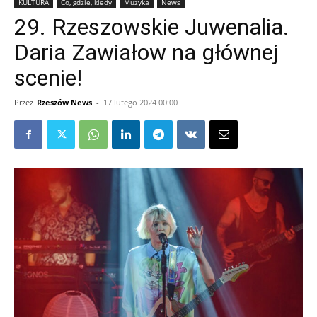
KULTURA
Co, gdzie, kiedy
Muzyka
News
29. Rzeszowskie Juwenalia.
Daria Zawiałow na głównej
scenie!
Przez
Rzeszów News
-
17 lutego 2024 00:00