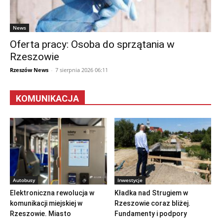
News
Oferta pracy: Osoba do sprzątania w
Rzeszowie
Rzeszów News
-
7 sierpnia 2026 06:11
KOMUNIKACJA
Autobusy
Inwestycje
Elektroniczna rewolucja w
Kładka nad Strugiem w
komunikacji miejskiej w
Rzeszowie coraz bliżej.
Rzeszowie. Miasto
Fundamenty i podpory