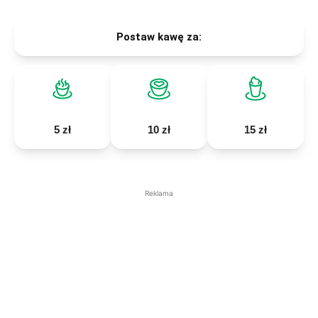
Postaw kawę za:
5 zł
10 zł
15 zł
Reklama