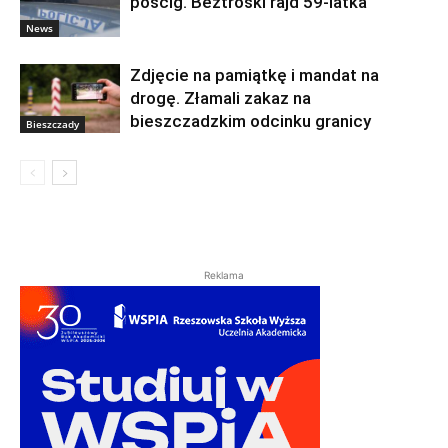
pościg. Beztroski rajd 59-latka
News
Zdjęcie na pamiątkę i mandat na
drogę. Złamali zakaz na
bieszczadzkim odcinku granicy
Bieszczady
Reklama