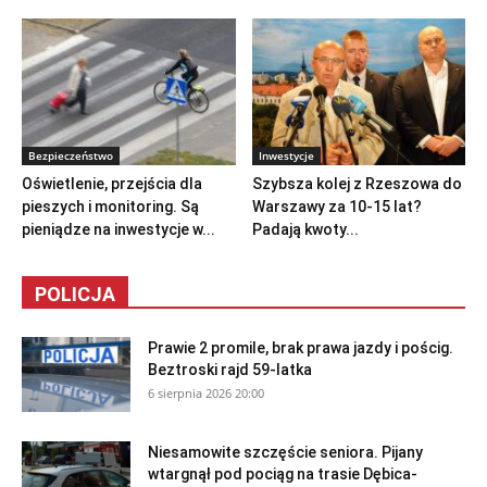
Bezpieczeństwo
Inwestycje
Oświetlenie, przejścia dla
Szybsza kolej z Rzeszowa do
pieszych i monitoring. Są
Warszawy za 10-15 lat?
pieniądze na inwestycje w...
Padają kwoty...
POLICJA
Prawie 2 promile, brak prawa jazdy i pościg.
Beztroski rajd 59-latka
6 sierpnia 2026 20:00
Niesamowite szczęście seniora. Pijany
wtargnął pod pociąg na trasie Dębica-