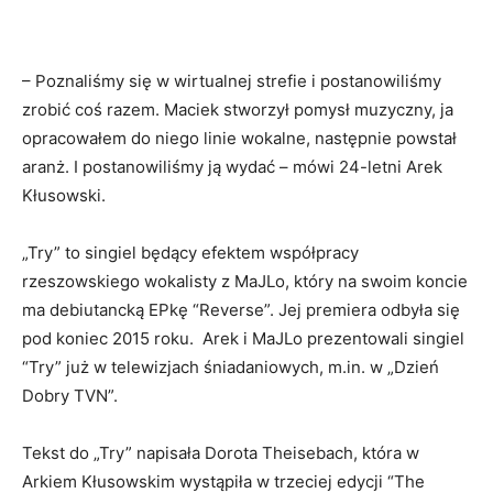
– Poznaliśmy się w wirtualnej strefie i postanowiliśmy
zrobić coś razem. Maciek stworzył pomysł muzyczny, ja
opracowałem do niego linie wokalne, następnie powstał
aranż. I postanowiliśmy ją wydać – mówi 24-letni Arek
Kłusowski.
„Try” to singiel będący efektem współpracy
rzeszowskiego wokalisty z MaJLo, który na swoim koncie
ma debiutancką EPkę “Reverse”. Jej premiera odbyła się
pod koniec 2015 roku. Arek i MaJLo prezentowali singiel
“Try” już w telewizjach śniadaniowych, m.in. w „Dzień
Dobry TVN”.
Tekst do „Try” napisała Dorota Theisebach, która w
Arkiem Kłusowskim wystąpiła w trzeciej edycji “The