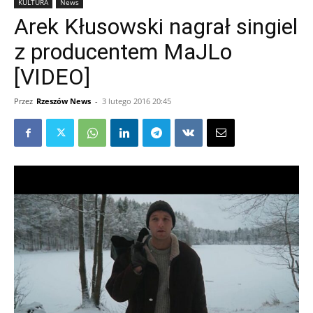
KULTURA
News
Arek Kłusowski nagrał singiel
z producentem MaJLo
[VIDEO]
Przez
Rzeszów News
-
3 lutego 2016 20:45