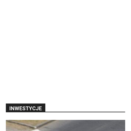
INWESTYCJE