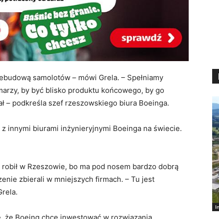
rzebudową samolotów – mówi Grela. – Spełniamy
 marzy, by być blisko produktu końcowego, by go
ał – podkreśla szef rzeszowskiego biura Boeinga.
 z innymi biurami inżynieryjnymi Boeinga na świecie.
e robił w Rzeszowie, bo ma pod nosem bardzo dobrą
enie zbierali w mniejszych firmach. – Tu jest
Grela.
I
e, że Boeing chce inwestować w rozwiązania