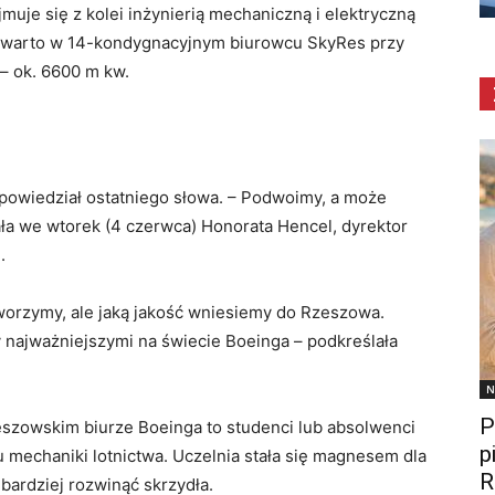
muje się z kolei inżynierią mechaniczną i elektryczną
otwarto w 14-kondygnacyjnym biurowcu SkyRes przy
 – ok. 6600 m kw.
e powiedział ostatniego słowa. – Podwoimy, a może
ła we wtorek (4 czerwca) Honorata Hencel, dyrektor
.
stworzymy, ale jaką jakość wniesiemy do Rzeszowa.
 najważniejszymi na świecie Boeinga – podkreślała
N
P
szowskim biurze Boeinga to studenci lub absolwenci
p
u mechaniki lotnictwa. Uczelnia stała się magnesem dla
R
bardziej rozwinąć skrzydła.