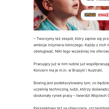
– Tworzymy też zespół, który zajmie się p
ambicje inżyniera lotniczego. Każdy z nich
obsługiwać. Nikt tego wcześniej nie oferow
Pracujący już w nim ludzie już współpracują
Koncern ma je m.in. w Brazylii i Australii.
Boeing jest podekscytowany tym, co będzi
uczelnię techniczną, ludzi, którzy doświadcz
doskonały rynek pracy – twierdzi Wojciech 
Perspektywy też są obiecujące, szczególni