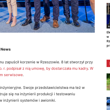
A
El
w 
Rz
pr
w News
emu zapuścił korzenie w Rzeszowie. 8 lat stworzył przy
b. r. podpisał z nią umowę, by dostarczała mu kadry
.
W
rum serwisowe
.
inżynieryjne. Swoje przedstawicielstwa ma też w
je się na inżynierii produkcji i testowaniu
w inżynierii systemów i awioniki.