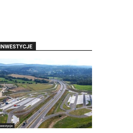
INWESTYCJE
nwestycje