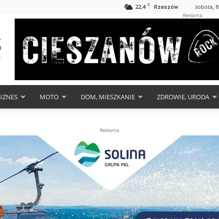
C
22.4
sobota, 8
Rzeszów
Reklama
BIZNES
MOTO
DOM, MIESZKANIE
ZDROWIE, URODA
Reklama