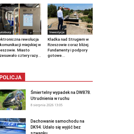
utobusy
Inwestycje
ektroniczna rewolucja
Kładka nad Strugiem w
komunikacji miejskiej w
Rzeszowie coraz bliżej.
eszowie. Miasto
Fundamenty i podpory
zesuwało cztery razy...
gotowe...
POLICJA
Śmiertelny wypadek na DW878.
Utrudnienia w ruchu
8 sierpnia 2026 13:05
Dachowanie samochodu na
DK94. Udało się wyjść bez
szwanku