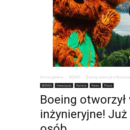
Strona główna
BIZNES
Boeing otworzył w Rzeszowi
BIZNES
Inwestycje
Kariera
News
Praca
Boeing otworzył
inżynieryjne! Ju
osób