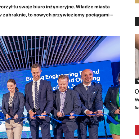
rzył tu swoje biuro inżynieryjne. Władze miasta
ów zabraknie, to nowych przywieziemy pociągami –
N
O
w
Rz