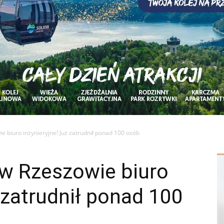
e biuro inżynieryjne! Już zatrudnił ponad 100 osób
 w Rzeszowie biuro
ż zatrudnił ponad 100