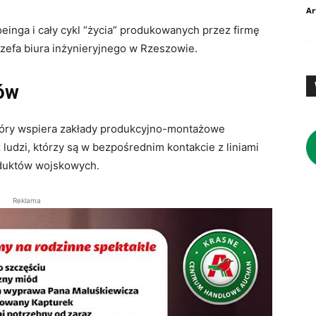
Ar
inga i cały cykl “życia” produkowanych przez firmę
szefa biura inżynieryjnego w Rzeszowie.
rów
który wspiera zakłady produkcyjno-montażowe
udzi, którzy są w bezpośrednim kontakcie z liniami
roduktów wojskowych.
Reklama