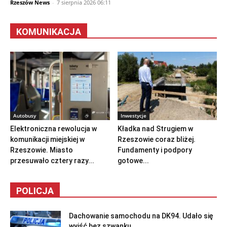
Rzeszów News
-
7 sierpnia 2026 06:11
KOMUNIKACJA
Autobusy
Inwestycje
Elektroniczna rewolucja w
Kładka nad Strugiem w
komunikacji miejskiej w
Rzeszowie coraz bliżej.
Rzeszowie. Miasto
Fundamenty i podpory
przesuwało cztery razy...
gotowe...
POLICJA
Dachowanie samochodu na DK94. Udało się
wyjść bez szwanku