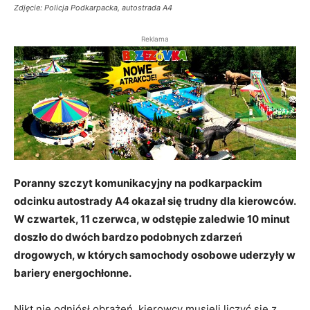
Zdjęcie: Policja Podkarpacka, autostrada A4
Reklama
Poranny szczyt komunikacyjny na podkarpackim
odcinku autostrady A4 okazał się trudny dla kierowców.
W czwartek, 11 czerwca, w odstępie zaledwie 10 minut
doszło do dwóch bardzo podobnych zdarzeń
drogowych, w których samochody osobowe uderzyły w
bariery energochłonne.
Nikt nie odniósł obrażeń, kierowcy musieli liczyć się z