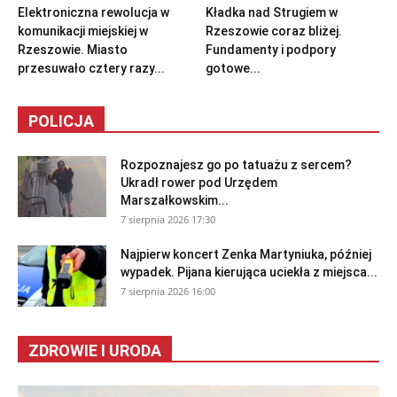
Elektroniczna rewolucja w
Kładka nad Strugiem w
komunikacji miejskiej w
Rzeszowie coraz bliżej.
Rzeszowie. Miasto
Fundamenty i podpory
przesuwało cztery razy...
gotowe...
POLICJA
Rozpoznajesz go po tatuażu z sercem?
Ukradł rower pod Urzędem
Marszałkowskim...
7 sierpnia 2026 17:30
Najpierw koncert Zenka Martyniuka, później
wypadek. Pijana kierująca uciekła z miejsca...
7 sierpnia 2026 16:00
ZDROWIE I URODA