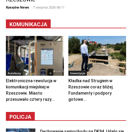
Rzeszów News
-
7 sierpnia 2026 06:11
KOMUNIKACJA
Autobusy
Inwestycje
Elektroniczna rewolucja w
Kładka nad Strugiem w
komunikacji miejskiej w
Rzeszowie coraz bliżej.
Rzeszowie. Miasto
Fundamenty i podpory
przesuwało cztery razy...
gotowe...
POLICJA
Dachowanie samochodu na DK94. Udało się