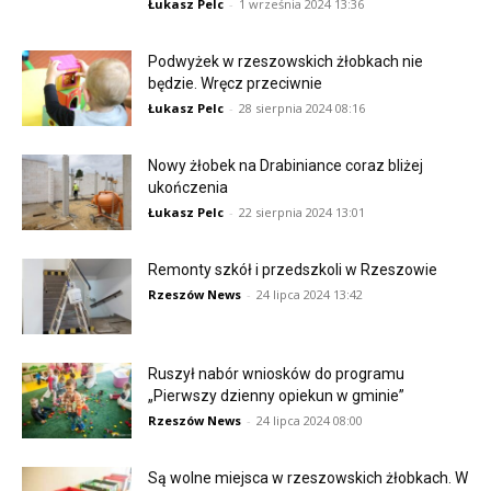
Łukasz Pelc
-
1 września 2024 13:36
Podwyżek w rzeszowskich żłobkach nie
będzie. Wręcz przeciwnie
Łukasz Pelc
-
28 sierpnia 2024 08:16
Nowy żłobek na Drabiniance coraz bliżej
ukończenia
Łukasz Pelc
-
22 sierpnia 2024 13:01
Remonty szkół i przedszkoli w Rzeszowie
Rzeszów News
-
24 lipca 2024 13:42
Ruszył nabór wniosków do programu
„Pierwszy dzienny opiekun w gminie”
Rzeszów News
-
24 lipca 2024 08:00
Są wolne miejsca w rzeszowskich żłobkach. W