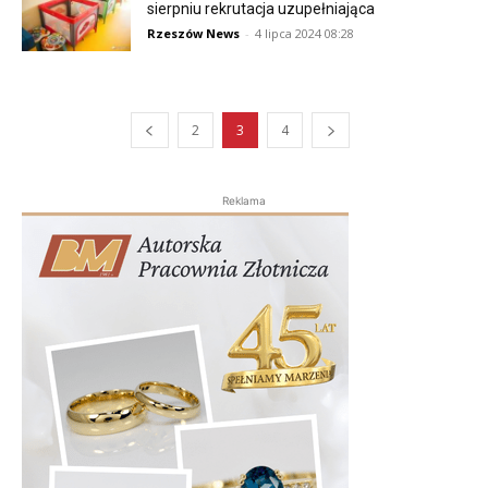
sierpniu rekrutacja uzupełniająca
Rzeszów News
-
4 lipca 2024 08:28
2
3
4
Reklama