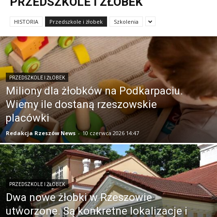
PRZEDSZKOLE I ŻŁOBEK
HISTORIA
Przedszkole i żłobek
Szkolenia
PRZEDSZKOLE I ŻŁOBEK
Miliony dla żłobków na Podkarpaciu.
Wiemy ile dostaną rzeszowskie
placówki
Redakcja Rzeszów News
-
10 czerwca 2026 14:47
PRZEDSZKOLE I ŻŁOBEK
Dwa nowe żłobki w Rzeszowie
utworzone. Są konkretne lokalizacje i