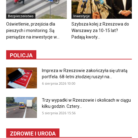
Bezpieczeństwo
Inwestycje
Oświetlenie, przejścia dla
Szybsza kolej z Rzeszowa do
pieszych i monitoring. Są
Warszawy za 10-15 lat?
pieniądze na inwestycje w...
Padają kwoty...
POLICJA
Impreza w Rzeszowie zakończyła się utratą
portfela. 68-letni złodziej ruszył na...
6 sierpnia 2026 10:00
Trzy wypadki w Rzeszowie i okolicach w ciągu
kilku godzin. Cztery...
5 sierpnia 2026 15:56
ZDROWIE I URODA