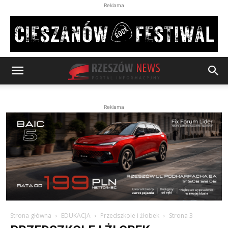
Reklama
Reklama
Strona główna
EDUKACJA
Przedszkole i żłobek
Strona 3