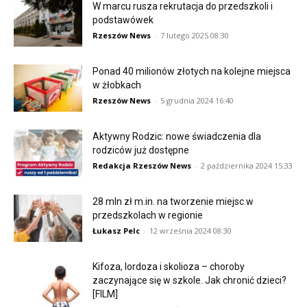
W marcu rusza rekrutacja do przedszkoli i
podstawówek
Rzeszów News
-
7 lutego 2025 08:30
Ponad 40 milionów złotych na kolejne miejsca
w żłobkach
Rzeszów News
-
5 grudnia 2024 16:40
Aktywny Rodzic: nowe świadczenia dla
rodziców już dostępne
Redakcja Rzeszów News
-
2 października 2024 15:33
28 mln zł m.in. na tworzenie miejsc w
przedszkolach w regionie
Łukasz Pelc
-
12 września 2024 08:30
Kifoza, lordoza i skolioza – choroby
zaczynające się w szkole. Jak chronić dzieci?
[FILM]