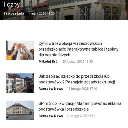
liczby
Bartosz Leja
-
1 maja 2026 11:25
Cyfrowa rewolucja w rzeszowskich
przedszkolach: interaktywne tablice i tablety
dla najmłodszych
Mikołaj Król
-
23 lutego 2025 18:30
Jak zapisać dziecko do przedszkola lub
podstawówki? Poznajcie zasady rekrutacji.
Rzeszów News
-
15 lutego 2025 17:10
SP nr 3 do likwidacji? Ma tam powstać elitarna
podstawówka i przedszkole
Rzeszów News
-
7 lutego 2025 15:30