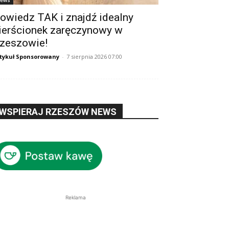
ews
owiedz TAK i znajdź idealny
ierścionek zaręczynowy w
zeszowie!
tykuł Sponsorowany
-
7 sierpnia 2026 07:00
WSPIERAJ RZESZÓW NEWS
Reklama