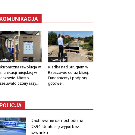
KOMUNIKACJA
utobusy
Inwestycje
ektroniczna rewolucja w
Kładka nad Strugiem w
munikacji miejskiej w
Rzeszowie coraz bliżej.
eszowie. Miasto
Fundamenty i podpory
zesuwało cztery razy...
gotowe...
POLICJA
Dachowanie samochodu na
DK94. Udało się wyjść bez
szwanku