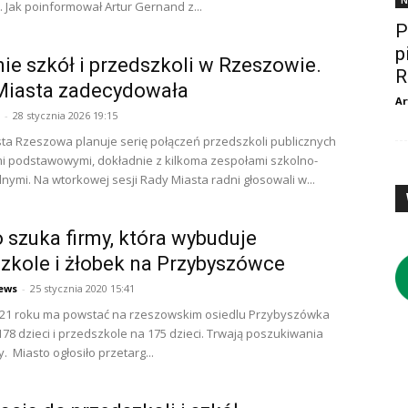
N
 Jak poinformował Artur Gernand z...
P
p
ie szkół i przedszkoli w Rzeszowie.
R
Miasta zadecydowała
Ar
-
28 stycznia 2026 19:15
ta Rzeszowa planuje serię połączeń przedszkoli publicznych
i podstawowymi, dokładnie z kilkoma zespołami szkolno-
nymi. Na wtorkowej sesji Rady Miasta radni głosowali w...
 szuka firmy, która wybuduje
zkole i żłobek na Przybyszówce
ews
-
25 stycznia 2020 15:41
021 roku ma powstać na rzeszowskim osiedlu Przybyszówka
178 dzieci i przedszkole na 175 dzieci. Trwają poszukiwania
 Miasto ogłosiło przetarg...