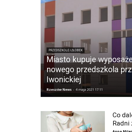
PRZEDSZKOLE I ŻŁOBEK
Miasto kupuje wyposaże
nowego przedszkola przy
Iwonickiej
Rzeszów News
-
4 maja 2021 17:11
Co da
Radni
Anna Miler