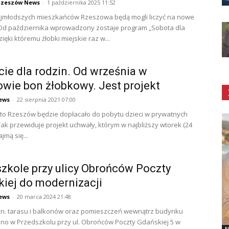
Rzeszów News
-
1 października 2025 11:52
ajmłodszych mieszkańców Rzeszowa będą mogli liczyć na nowe
Od października wprowadzony zostaje program „Sobota dla
zięki któremu żłobki miejskie raz w...
ie dla rodzin. Od września w
wie bon żłobkowy. Jest projekt
ews
-
22 sierpnia 2021 07:00
sto Rzeszów będzie dopłacało do pobytu dzieci w prywatnych
Tak przewiduje projekt uchwały, którym w najbliższy wtorek (24
jmą się...
zkole przy ulicy Obrońców Poczty
iej do modernizacji
ews
-
20 marca 2024 21:48
in. tarasu i balkonów oraz pomieszczeń wewnątrz budynku
no w Przedszkolu przy ul. Obrońców Poczty Gdańskiej 5 w