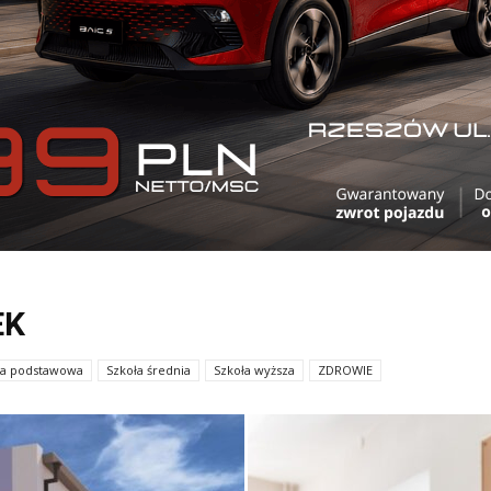
EK
ła podstawowa
Szkoła średnia
Szkoła wyższa
ZDROWIE