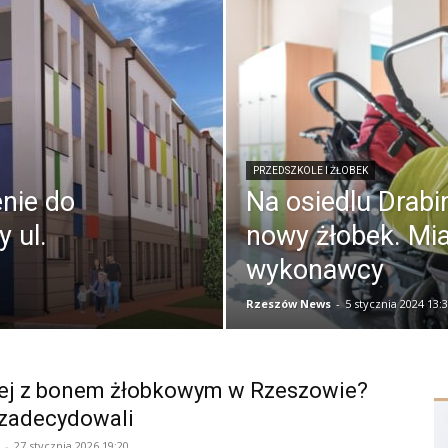
PRZEDSZKOLE I ŻŁOBEK
nie do
Na osiedlu Drabi
 ul.
nowy żłobek. Mi
wykonawcy
Rzeszów News
-
5 stycznia 2024 13:
lej z bonem żłobkowym w Rzeszowie?
 zadecydowali
-
27 stycznia 2026 19:20