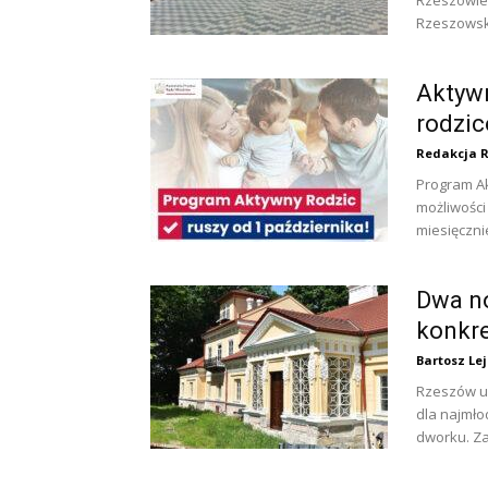
Rzeszowie.
Rzeszowski
Aktywn
rodzic
Redakcja 
Program Ak
możliwości
miesięczni
Dwa no
konkre
Bartosz Le
Rzeszów ur
dla najmło
dworku. Za