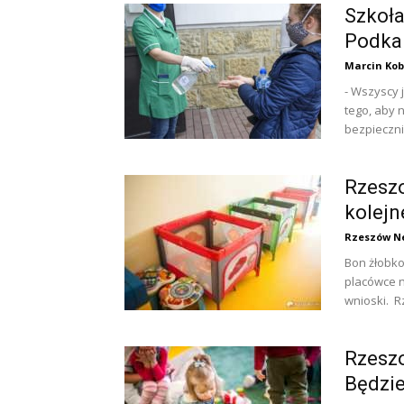
Szkoła
Podkar
Marcin Kob
- Wszyscy 
tego, aby 
bezpiecznie
Rzesz
kolejn
Rzeszów N
Bon żłobko
placówce n
wnioski. R
Rzeszo
Będzie