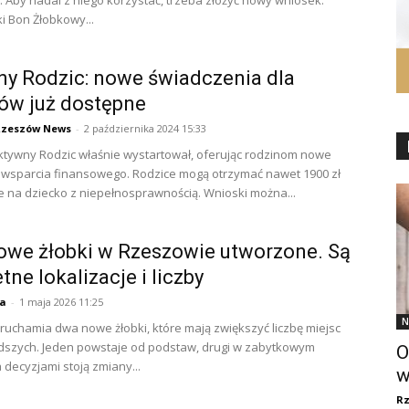
 Aby nadal z niego korzystać, trzeba złożyć nowy wniosek.
 Bon Żłobkowy...
y Rodzic: nowe świadczenia dla
ów już dostępne
Rzeszów News
-
2 października 2024 15:33
tywny Rodzic właśnie wystartował, oferując rodzinom nowe
 wsparcia finansowego. Rodzice mogą otrzymać nawet 1900 zł
e na dziecko z niepełnosprawnością. Wnioski można...
we żłobki w Rzeszowie utworzone. Są
tne lokalizacje i liczby
ja
-
1 maja 2026 11:25
N
uchamia dwa nowe żłobki, które mają zwiększyć liczbę miejsc
dszych. Jeden powstaje od podstaw, drugi w zabytkowym
O
 decyzjami stoją zmiany...
w
R