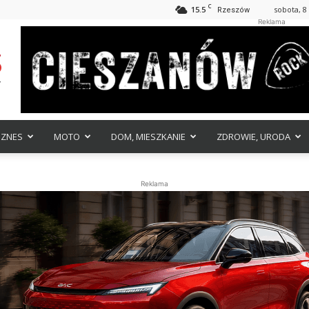
C
15.5
sobota, 8
Rzeszów
Reklama
IZNES
MOTO
DOM, MIESZKANIE
ZDROWIE, URODA
Reklama