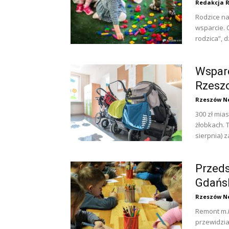
Redakcja 
Rodzice n
wsparcie. 
rodzica”, d
Wsparc
Rzeszo
Rzeszów N
300 zł mia
żłobkach. 
sierpnia) za
Przeds
Gdańsk
Rzeszów N
Remont m.
przewidzia