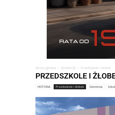
Strona główna
EDUKACJA
Przedszkole i żłobek
PRZEDSZKOLE I ŻŁOB
HISTORIA
Przedszkole i żłobek
Szkolenia
Szko