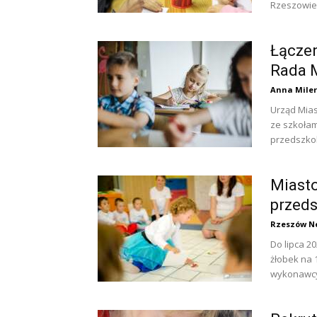
Rzeszowie.
Łączen
Rada 
Anna Miler
Urząd Mias
ze szkołam
przedszkol
Miasto
przeds
Rzeszów N
Do lipca 2
żłobek na 
wykonawcy.