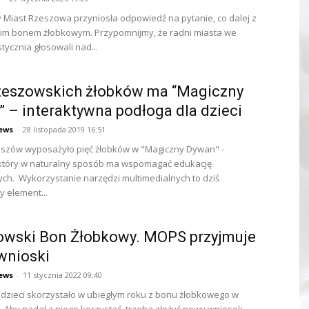
 Miast Rzeszowa przyniosła odpowiedź na pytanie, co dalej z
im bonem żłobkowym. Przypomnijmy, że radni miasta we
tycznia głosowali nad...
rzeszowskich żłobków ma “Magiczny
 – interaktywna podłoga dla dzieci
ews
-
28 listopada 2019 16:51
eszów wyposażyło pięć żłobków w "Magiczny Dywan" -
 który w naturalny sposób ma wspomagać edukację
ch. Wykorzystanie narzędzi multimedialnych to dziś
y element...
owski Bon Żłobkowy. MOPS przyjmuje
wnioski
ews
-
11 stycznia 2022 09:40
dzieci skorzystało w ubiegłym roku z bonu żłobkowego w