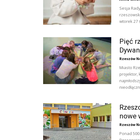
Sesja Rady
rzeszowsk
wtorek 27 s
Pięć 
Dywan”
Rzeszów N
Miasto Rz
projektor,
najmłodszy
nieodłączn
Rzesz
nowe 
Rzeszów N
Ponad 500 