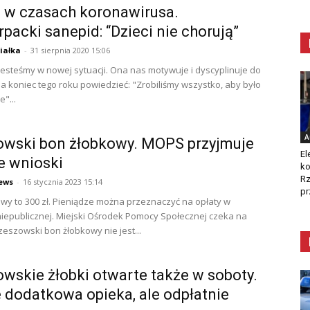
 w czasach koronawirusa.
packi sanepid: “Dzieci nie chorują”
iałka
-
31 sierpnia 2020 15:06
jesteśmy w nowej sytuacji. Ona nas motywuje i dyscyplinuje do
na koniec tego roku powiedzieć: "Zrobiliśmy wszystko, aby było
"...
A
owski bon żłobkowy. MOPS przyjmuje
El
e wnioski
ko
Rz
ews
-
16 stycznia 2023 15:14
pr
wy to 300 zł. Pieniądze można przeznaczyć na opłaty w
iepublicznej. Miejski Ośrodek Pomocy Społecznej czeka na
zeszowski bon żłobkowy nie jest...
wskie żłobki otwarte także w soboty.
 dodatkowa opieka, ale odpłatnie