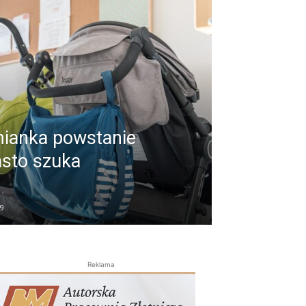
nianka powstanie
asto szuka
39
Reklama