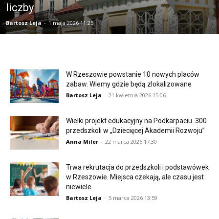
liczby
Bartosz Leja
-
1 maja 2026 11:25
W Rzeszowie powstanie 10 nowych placów
zabaw. Wiemy gdzie będą zlokalizowane
Bartosz Leja
-
21 kwietnia 2026 15:06
Wielki projekt edukacyjny na Podkarpaciu. 300
przedszkoli w „Dziecięcej Akademii Rozwoju”
Anna Miler
-
22 marca 2026 17:30
Trwa rekrutacja do przedszkoli i podstawówek
w Rzeszowie. Miejsca czekają, ale czasu jest
niewiele
Bartosz Leja
-
5 marca 2026 13:59