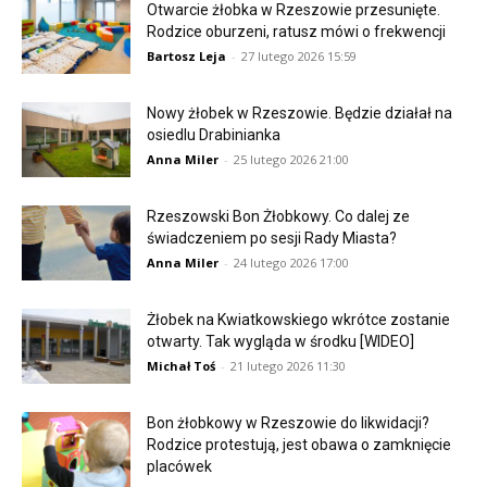
Otwarcie żłobka w Rzeszowie przesunięte.
Rodzice oburzeni, ratusz mówi o frekwencji
Bartosz Leja
-
27 lutego 2026 15:59
Nowy żłobek w Rzeszowie. Będzie działał na
osiedlu Drabinianka
Anna Miler
-
25 lutego 2026 21:00
Rzeszowski Bon Żłobkowy. Co dalej ze
świadczeniem po sesji Rady Miasta?
Anna Miler
-
24 lutego 2026 17:00
Żłobek na Kwiatkowskiego wkrótce zostanie
otwarty. Tak wygląda w środku [WIDEO]
Michał Toś
-
21 lutego 2026 11:30
Bon żłobkowy w Rzeszowie do likwidacji?
Rodzice protestują, jest obawa o zamknięcie
placówek