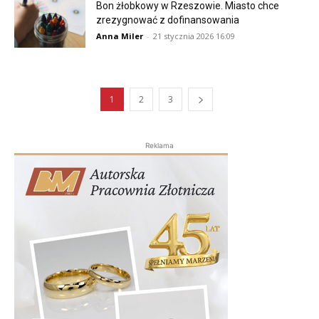
Bon żłobkowy w Rzeszowie. Miasto chce
zrezygnować z dofinansowania
Anna Miler
-
21 stycznia 2026 16:09
1
2
3
Reklama