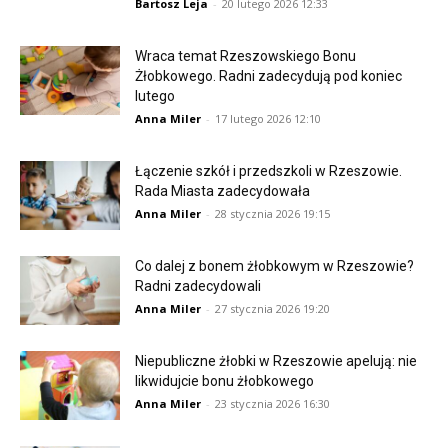
Bartosz Leja
-
20 lutego 2026 12:33
Wraca temat Rzeszowskiego Bonu
Żłobkowego. Radni zadecydują pod koniec
lutego
Anna Miler
-
17 lutego 2026 12:10
Łączenie szkół i przedszkoli w Rzeszowie.
Rada Miasta zadecydowała
Anna Miler
-
28 stycznia 2026 19:15
Co dalej z bonem żłobkowym w Rzeszowie?
Radni zadecydowali
Anna Miler
-
27 stycznia 2026 19:20
Niepubliczne żłobki w Rzeszowie apelują: nie
likwidujcie bonu żłobkowego
Anna Miler
-
23 stycznia 2026 16:30