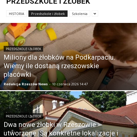
PRZEDSZKOLE I ŻŁOBEK
HISTORIA
Przedszkole i żłobek
Szkolenia
PRZEDSZKOLE I ŻŁOBEK
Miliony dla żłobków na Podkarpaciu.
Wiemy ile dostaną rzeszowskie
placówki
Redakcja Rzeszów News
-
10 czerwca 2026 14:47
PRZEDSZKOLE I ŻŁOBEK
Dwa nowe żłobki w Rzeszowie
utworzone. Są konkretne lokalizacje i