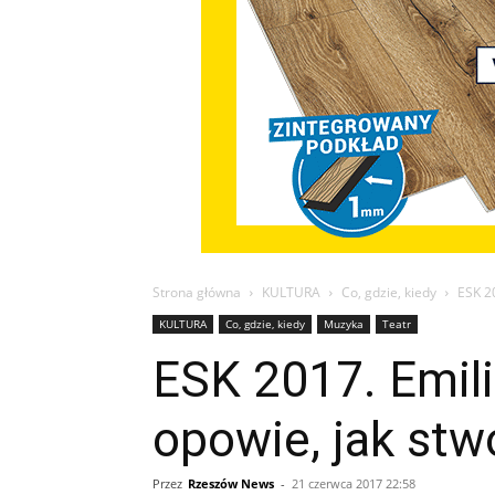
Strona główna
KULTURA
Co, gdzie, kiedy
ESK 2
KULTURA
Co, gdzie, kiedy
Muzyka
Teatr
ESK 2017. Emili
opowie, jak stw
Przez
Rzeszów News
-
21 czerwca 2017 22:58