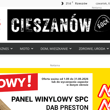
C
21.6
czwartek, 6
Rzeszów
Reklama
BIZNES
MOTO
DOM, MIESZKANIE
ZDROWIE, URODA
Reklama