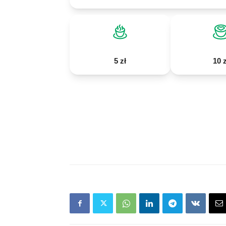
5 zł
10 z