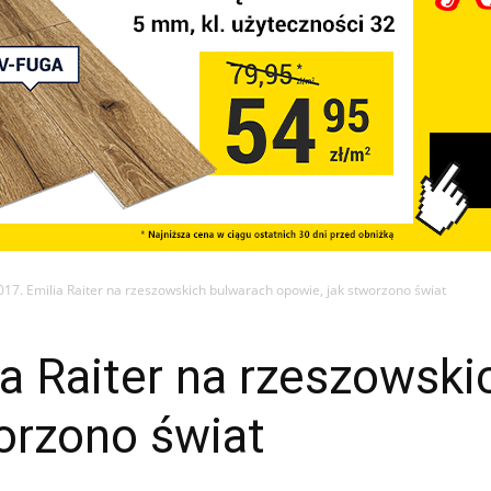
017. Emilia Raiter na rzeszowskich bulwarach opowie, jak stworzono świat
a Raiter na rzeszowski
orzono świat