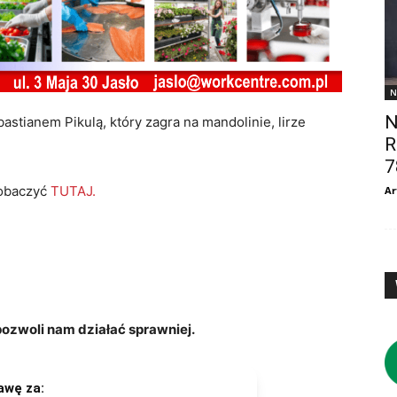
N
N
astianem Pikulą, który zagra na mandolinie, lirze
R
7
obaczyć
TUTAJ.
Ar
zwoli nam działać sprawniej.
awę za: