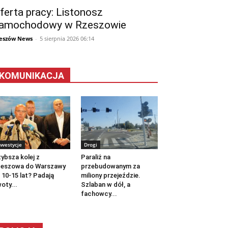
ferta pracy: Listonosz
amochodowy w Rzeszowie
eszów News
-
5 sierpnia 2026 06:14
KOMUNIKACJA
nwestycje
Drogi
ybsza kolej z
Paraliż na
zeszowa do Warszawy
przebudowanym za
 10-15 lat? Padają
miliony przejeździe.
oty...
Szlaban w dół, a
fachowcy...