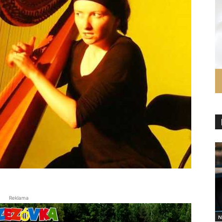
Reklama
N