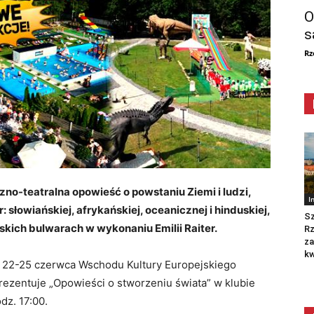
O
s
Rz
no-teatralna opowieść o powstaniu Ziemi i ludzi,
I
: słowiańskiej, afrykańskiej, oceanicznej i hinduskiej,
Sz
ich bulwarach w wykonaniu Emilii Raiter.
R
za
kw
h 22-25 czerwca Wschodu Kultury Europejskiego
prezentuje „Opowieści o stworzeniu świata” w klubie
dz. 17:00.