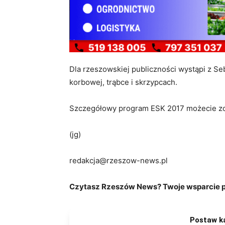
Dla rzeszowskiej publiczności wystąpi z Seb
korbowej, trąbce i skrzypcach.
Szczegółowy program ESK 2017 możecie z
(jg)
redakcja@rzeszow-news.pl
Czytasz Rzeszów News? Twoje wsparcie po
Postaw k