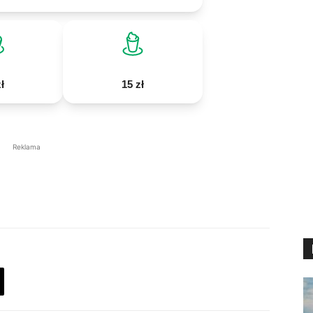
ł
15 zł
Reklama