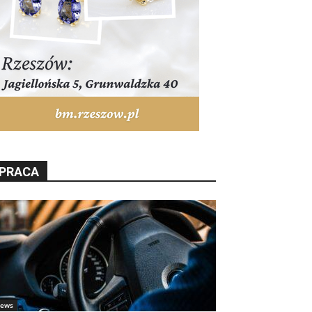
PRACA
ews