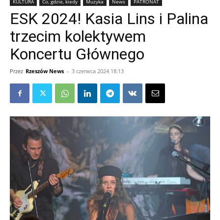
KULTURA
Co, gdzie, kiedy
Muzyka
News
PATRONAT
ESK 2024! Kasia Lins i Palina
trzecim kolektywem
Koncertu Głównego
Przez
Rzeszów News
-
3 czerwca 2024 18:13