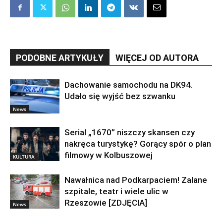
PODOBNE ARTYKUŁY
WIĘCEJ OD AUTORA
Dachowanie samochodu na DK94.
Udało się wyjść bez szwanku
News
Serial „1670” niszczy skansen czy
nakręca turystykę? Gorący spór o plan
filmowy w Kolbuszowej
KULTURA
Nawałnica nad Podkarpaciem! Zalane
szpitale, teatr i wiele ulic w
Rzeszowie [ZDJĘCIA]
News