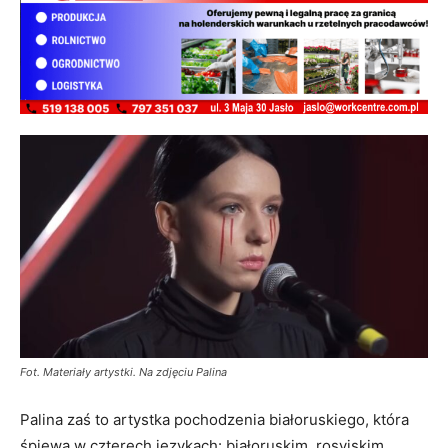
Fot. Materiały artystki. Na zdjęciu Palina
Palina zaś to artystka pochodzenia białoruskiego, która
śpiewa w czterech językach: białoruskim, rosyjskim,