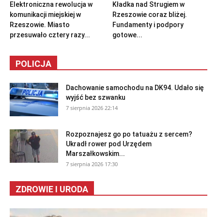
Elektroniczna rewolucja w
Kładka nad Strugiem w
komunikacji miejskiej w
Rzeszowie coraz bliżej.
Rzeszowie. Miasto
Fundamenty i podpory
przesuwało cztery razy...
gotowe...
POLICJA
Dachowanie samochodu na DK94. Udało się
wyjść bez szwanku
7 sierpnia 2026 22:14
Rozpoznajesz go po tatuażu z sercem?
Ukradł rower pod Urzędem
Marszałkowskim...
7 sierpnia 2026 17:30
ZDROWIE I URODA