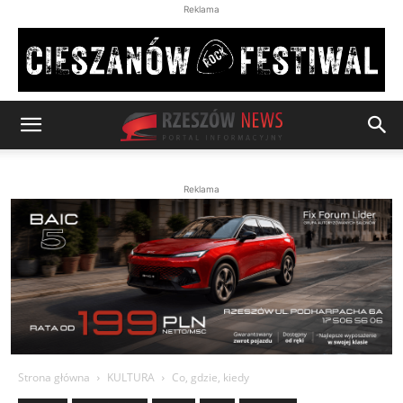
Reklama
Reklama
Strona główna
KULTURA
Co, gdzie, kiedy