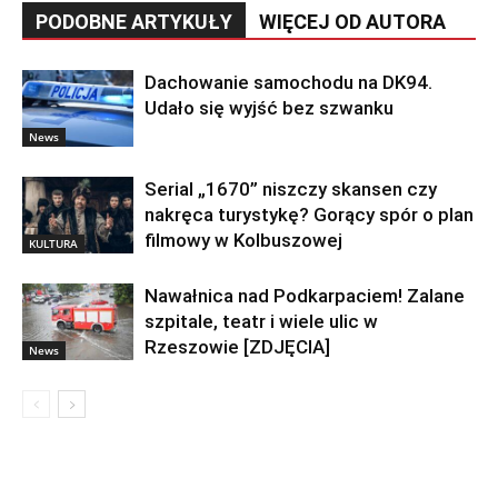
PODOBNE ARTYKUŁY
WIĘCEJ OD AUTORA
Dachowanie samochodu na DK94.
Udało się wyjść bez szwanku
News
Serial „1670” niszczy skansen czy
nakręca turystykę? Gorący spór o plan
filmowy w Kolbuszowej
KULTURA
Nawałnica nad Podkarpaciem! Zalane
szpitale, teatr i wiele ulic w
Rzeszowie [ZDJĘCIA]
News