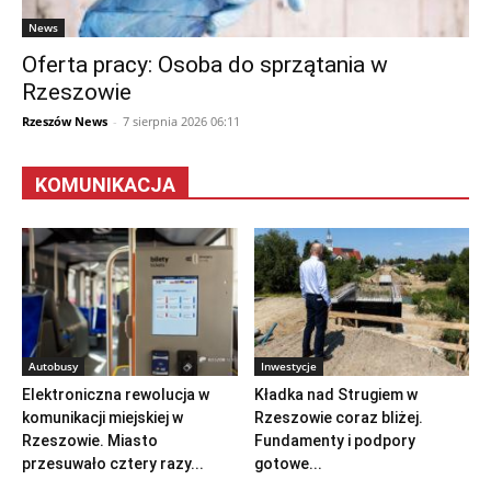
News
Oferta pracy: Osoba do sprzątania w
Rzeszowie
Rzeszów News
-
7 sierpnia 2026 06:11
KOMUNIKACJA
Autobusy
Inwestycje
Elektroniczna rewolucja w
Kładka nad Strugiem w
komunikacji miejskiej w
Rzeszowie coraz bliżej.
Rzeszowie. Miasto
Fundamenty i podpory
przesuwało cztery razy...
gotowe...