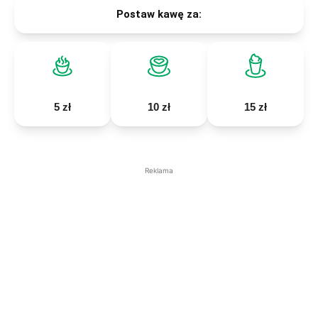
Postaw kawę za:
5 zł
10 zł
15 zł
Reklama