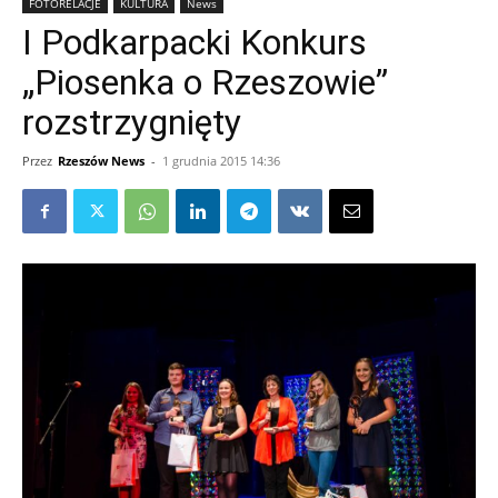
FOTORELACJE
KULTURA
News
I Podkarpacki Konkurs
„Piosenka o Rzeszowie”
rozstrzygnięty
Przez
Rzeszów News
-
1 grudnia 2015 14:36