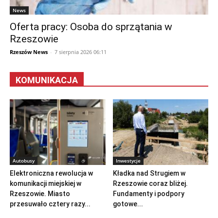
News
Oferta pracy: Osoba do sprzątania w
Rzeszowie
Rzeszów News
-
7 sierpnia 2026 06:11
KOMUNIKACJA
Autobusy
Inwestycje
Elektroniczna rewolucja w
Kładka nad Strugiem w
komunikacji miejskiej w
Rzeszowie coraz bliżej.
Rzeszowie. Miasto
Fundamenty i podpory
przesuwało cztery razy...
gotowe...