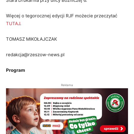
Stara Drukarnia przy ulicy Bożniczej 6.
Więcej o tegorocznej edycji RJF możecie przeczytać
TUTAJ
.
TOMASZ MIKOŁAJCZAK
redakcja@rzeszow-news.pl
Program
Reklama