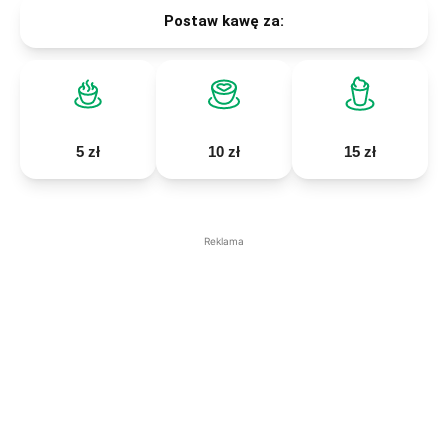
Postaw kawę za:
5 zł
10 zł
15 zł
Reklama