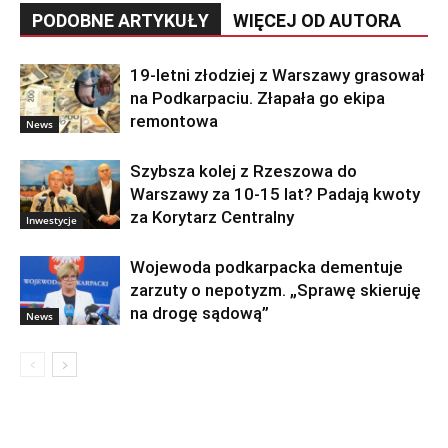
PODOBNE ARTYKUŁY
WIĘCEJ OD AUTORA
19-letni złodziej z Warszawy grasował
na Podkarpaciu. Złapała go ekipa
remontowa
News
Szybsza kolej z Rzeszowa do
Warszawy za 10-15 lat? Padają kwoty
za Korytarz Centralny
Inwestycje
Wojewoda podkarpacka dementuje
zarzuty o nepotyzm. „Sprawę skieruję
na drogę sądową”
News