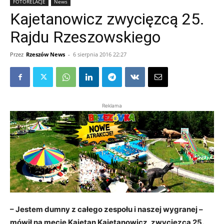
FOTORELACJE
News
Kajetanowicz zwycięzcą 25.
Rajdu Rzeszowskiego
Przez
Rzeszów News
-
6 sierpnia 2016 22:27
Reklama
– Jestem dumny z całego zespołu i naszej wygranej –
mówił na mecie Kajetan Kajetanowicz, zwycięzca 25.