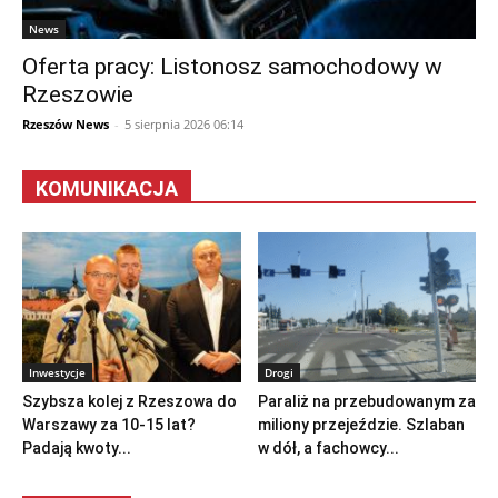
News
Oferta pracy: Listonosz samochodowy w
Rzeszowie
Rzeszów News
-
5 sierpnia 2026 06:14
KOMUNIKACJA
Inwestycje
Drogi
Szybsza kolej z Rzeszowa do
Paraliż na przebudowanym za
Warszawy za 10-15 lat?
miliony przejeździe. Szlaban
Padają kwoty...
w dół, a fachowcy...