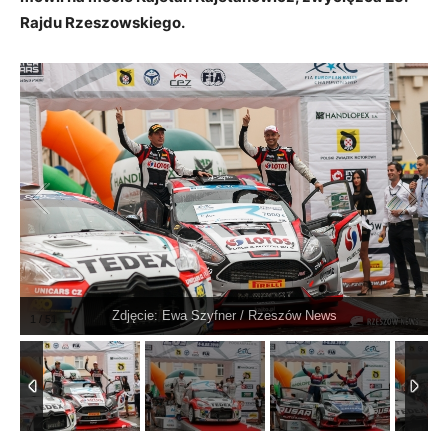
Rajdu Rzeszowskiego.
Zdjęcie: Ewa Szyfner / Rzeszów News
1
/
51