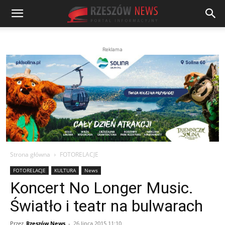
Reklama
Strona główna
FOTORELACJE
FOTORELACJE
KULTURA
News
Koncert No Longer Music.
Światło i teatr na bulwarach
Przez
Rzeszów News
-
26 lipca 2015 11:10