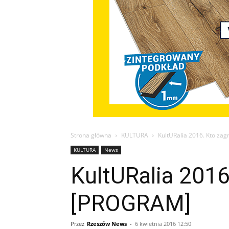
Strona główna
KULTURA
KultURalia 2016. Kto zag
KULTURA
News
KultURalia 2016
[PROGRAM]
Przez
Rzeszów News
-
6 kwietnia 2016 12:50