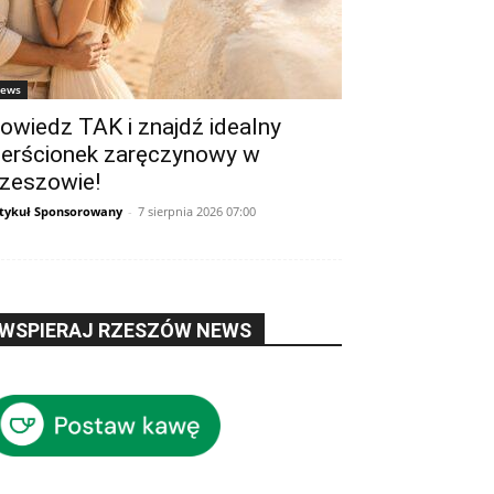
ews
owiedz TAK i znajdź idealny
ierścionek zaręczynowy w
zeszowie!
tykuł Sponsorowany
-
7 sierpnia 2026 07:00
WSPIERAJ RZESZÓW NEWS