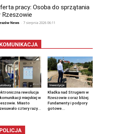
ferta pracy: Osoba do sprzątania
 Rzeszowie
eszów News
-
7 sierpnia 2026 06:11
KOMUNIKACJA
utobusy
Inwestycje
ektroniczna rewolucja
Kładka nad Strugiem w
komunikacji miejskiej w
Rzeszowie coraz bliżej.
eszowie. Miasto
Fundamenty i podpory
zesuwało cztery razy...
gotowe...
POLICJA