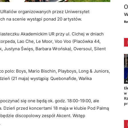
O
tURaliów organizowanych przez Uniwersytet
w
ch na scenie wystąpi ponad 20 artystów.
Rz
iasteczku Akademickim UR przy ul. Cichej w dniach
torpeda, Lao Che, Le Moor, Voo Voo (Placówka 44,
, Justyna Święs, Barbara Wrońska), Oversoul, Silent
co polo: Boys, Mario Bischin, Playboys, Long & Juniors,
i dzień (21 maja) wystąpią: Quebonafide, Wańka
A
El
w 
Rz
oczynać się one będą ok. godz. 18:00-19:00, ale
pr
a. Dzień przed koncertami 18 maja w klubie Pod Palmą
 będzie discopolowy zespół Akcent. Wstęp
.