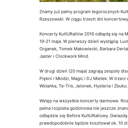
Znamy już pełny program tegorocznych Kul
Rzeszowski. W ciągu trzech dni koncertowy
Koncerty KultURaliów 2016 odbędą się na M
19-21 maja. W pierwszy dzień wystąpią: Lux
Organek, Tomek Makowiecki, Barbara Derlak
Jaster i Clockwork Mind.
W drugi dzień (20 maja) zagrają zespoły dis
Piękni i Młodzi, Magic i DJ Mietek. W trzec
Wstańka, Te-Tris, Jelonek, Hysteria i Zbuku.
Wstęp na wszystkie koncerty darmowe. Rozp
pełna rozpiska godzinowa nie jeszcze znan
odbędzie się Before KultURaliowy. Gwiazdą
prawdopodobnie będzie kosztował ok. 10 zł