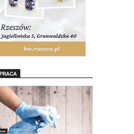
PRACA
ews