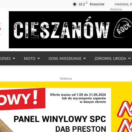
C
22.2
niedziela, 9
Rzeszów
Reklama
BIZNES
MOTO
DOM, MIESZKANIE
ZDROWIE, URODA
Reklama