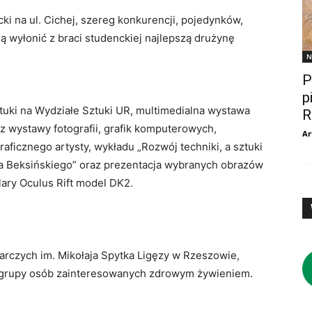
ki na ul. Cichej, szereg konkurencji, pojedynków,
ą wyłonić z braci studenckiej najlepszą drużynę
N
P
p
tuki na Wydziałe Sztuki UR, multimedialna wystawa
R
 z wystawy fotografii, grafik komputerowych,
Ar
ficznego artysty, wykładu „Rozwój techniki, a sztuki
a Beksińskiego” oraz prezentacja wybranych obrazów
lary Oculus Rift model DK2.
arczych im. Mikołaja Spytka Ligęzy w Rzeszowie,
 grupy osób zainteresowanych zdrowym żywieniem.