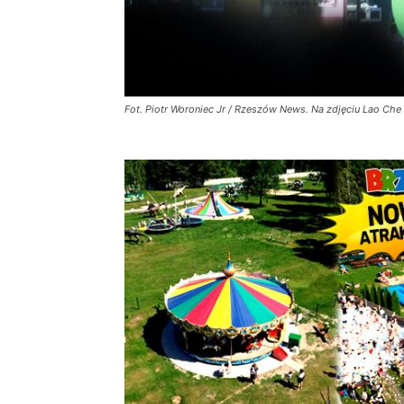
Fot. Piotr Woroniec Jr / Rzeszów News. Na zdjęciu Lao Che