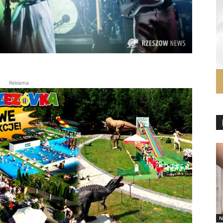
Reklama
N