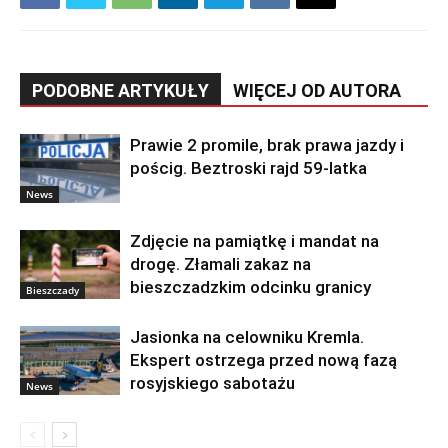
PODOBNE ARTYKUŁY
WIĘCEJ OD AUTORA
Prawie 2 promile, brak prawa jazdy i
pościg. Beztroski rajd 59-latka
News
Zdjęcie na pamiątkę i mandat na
drogę. Złamali zakaz na
bieszczadzkim odcinku granicy
Bieszczady
Jasionka na celowniku Kremla.
Ekspert ostrzega przed nową fazą
rosyjskiego sabotażu
News