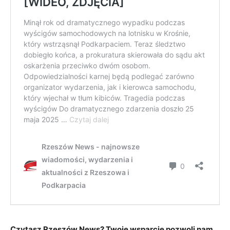
Czytasz Rzeszów News? Twoje wsparcie pozwoli nam