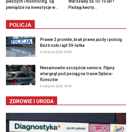
pieszych i monitoring. Są
Warszawy za 10-15 lat?
pieniądze na inwestycje w...
Padają kwoty...
POLICJA
Prawie 2 promile, brak prawa jazdy i pościg.
Beztroski rajd 59-latka
6 sierpnia 2026 20:00
Niesamowite szczęście seniora. Pijany
wtargnął pod pociąg na trasie Dębica-
Rzeszów
6 sierpnia 2026 18:34
ZDROWIE I URODA