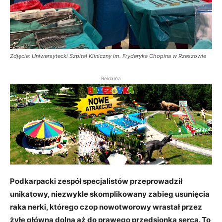
Zdjęcie: Uniwersytecki Szpital Kliniczny im. Fryderyka Chopina w Rzeszowie
Reklama
Podkarpacki zespół specjalistów przeprowadził
unikatowy, niezwykle skomplikowany zabieg usunięcia
raka nerki, którego czop nowotworowy wrastał przez
żyłę główną dolną aż do prawego przedsionka serca. To