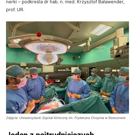
nerki – podkreśla dr hab. n. med. Krzysztof Balawender,
prof. UR.
Zdjęcie: Uniwersytecki Szpital Kliniczny im. Fryderyka Chopina w Rzeszowie