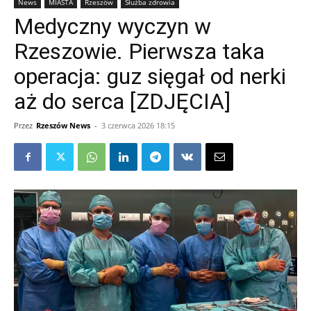
News
MIASTA
Rzeszów
Służba zdrowia
Medyczny wyczyn w
Rzeszowie. Pierwsza taka
operacja: guz sięgał od nerki
aż do serca [ZDJĘCIA]
Przez
Rzeszów News
-
3 czerwca 2026 18:15