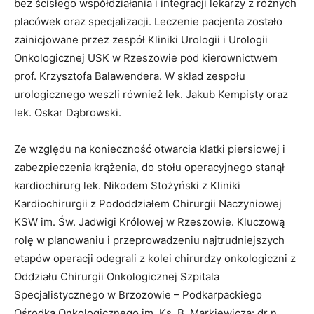
bez ścisłego współdziałania i integracji lekarzy z różnych
placówek oraz specjalizacji. Leczenie pacjenta zostało
zainicjowane przez zespół Kliniki Urologii i Urologii
Onkologicznej USK w Rzeszowie pod kierownictwem
prof. Krzysztofa Balawendera. W skład zespołu
urologicznego weszli również lek. Jakub Kempisty oraz
lek. Oskar Dąbrowski.
Ze względu na konieczność otwarcia klatki piersiowej i
zabezpieczenia krążenia, do stołu operacyjnego stanął
kardiochirurg lek. Nikodem Stożyński z Kliniki
Kardiochirurgii z Pododdziałem Chirurgii Naczyniowej
KSW im. Św. Jadwigi Królowej w Rzeszowie. Kluczową
rolę w planowaniu i przeprowadzeniu najtrudniejszych
etapów operacji odegrali z kolei chirurdzy onkologiczni z
Oddziału Chirurgii Onkologicznej Szpitala
Specjalistycznego w Brzozowie – Podkarpackiego
Ośrodka Onkologicznego im. Ks. B. Markiewicza: dr n.