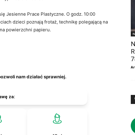
się Jesienne Prace Plastyczne. O godz. 10:00
ciach dzieci poznają frotaż, technikę polegającą na
na powierzchni papieru.
N
N
R
7
Ar
zwoli nam działać sprawniej.
awę za: