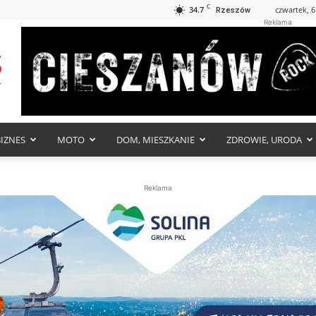
C
34.7
czwartek, 6
Rzeszów
Reklama
BIZNES
MOTO
DOM, MIESZKANIE
ZDROWIE, URODA
Reklama