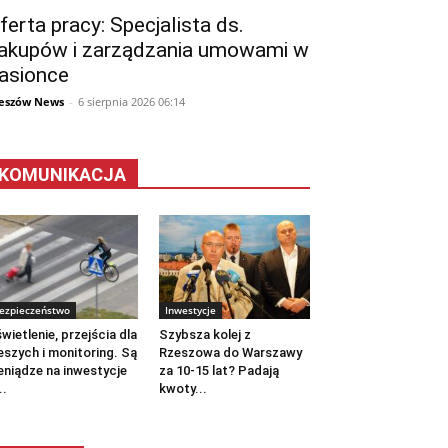
ferta pracy: Specjalista ds.
akupów i zarządzania umowami w
asionce
eszów News
-
6 sierpnia 2026 06:14
KOMUNIKACJA
ezpieczeństwo
Inwestycje
wietlenie, przejścia dla
Szybsza kolej z
eszych i monitoring. Są
Rzeszowa do Warszawy
eniądze na inwestycje
za 10-15 lat? Padają
..
kwoty...