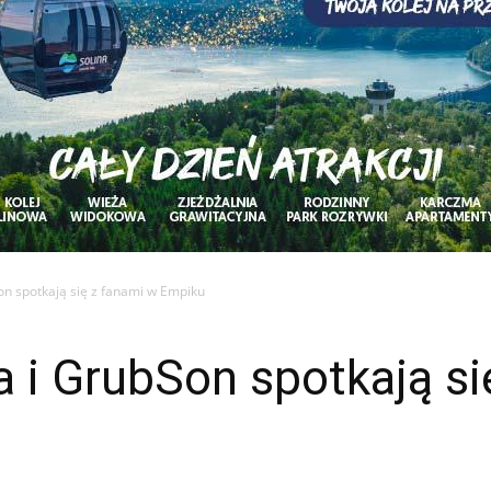
on spotkają się z fanami w Empiku
a i GrubSon spotkają si