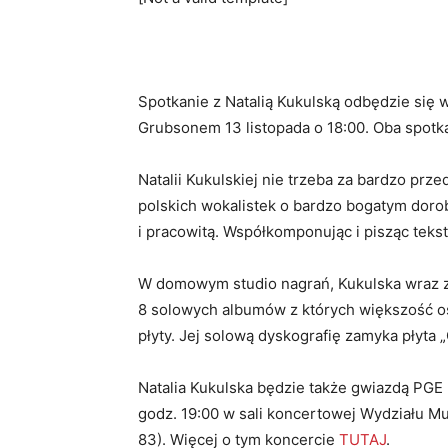
Spotkanie z Natalią Kukulską odbędzie się w 
Grubsonem 13 listopada o 18:00. Oba spotka
Natalii Kukulskiej nie trzeba za bardzo prz
polskich wokalistek o bardzo bogatym doro
i pracowitą. Współkomponując i pisząc tekst
W domowym studio nagrań, Kukulska wraz z
8 solowych albumów z których większość osi
płyty. Jej solową dyskografię zamyka płyta 
Natalia Kukulska będzie także gwiazdą PGE R
godz. 19:00 w sali koncertowej Wydziału M
83). Więcej o tym koncercie
TUTAJ
.