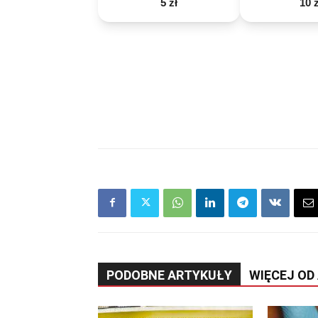
5 zł
10 z
PODOBNE ARTYKUŁY
WIĘCEJ OD