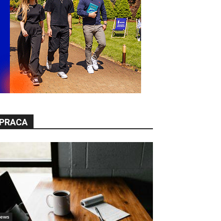
PRACA
ews