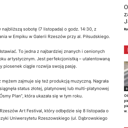
O
z
J
najbliższą sobotę (7 listopada) o godz. 14:30, z
Rz
nia w Empiku w Galerii Rzeszów przy al. Piłsudskiego.
edstawiać. To jedna z najbardziej znanych i cenionych
bku artystycznym. Jest perfekcjonistką – utalentowaną
y piosenek ciągle rozwija swoją pasję.
 mężem zajmuje się też produkcją muzyczną. Nagrała
ągnęła status złotej, platynowej lub multi-platynowej
B
„Ósmy Plan”, która ukazała się w tym roku.
Oś
pi
pi
zeszów Art Festival, który odbędzie się 8 listopada o
w.
uzyki Uniwersytetu Rzeszowskiego (ul. Dąbrowskiego