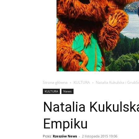
Strona główna
KULTURA
Natalia Kukulska i GrubS
KULTURA
News
Natalia Kukulsk
Empiku
Przez
Rzeszów News
-
2 listopada 2015 19:06