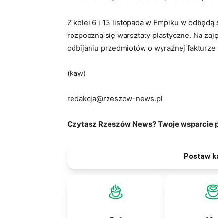
Z kolei 6 i 13 listopada w Empiku w odbędą 
rozpoczną się warsztaty plastyczne. Na zaję
odbijaniu przedmiotów o wyraźnej fakturze 
(kaw)
redakcja@rzeszow-news.pl
Czytasz Rzeszów News? Twoje wsparcie po
Postaw k