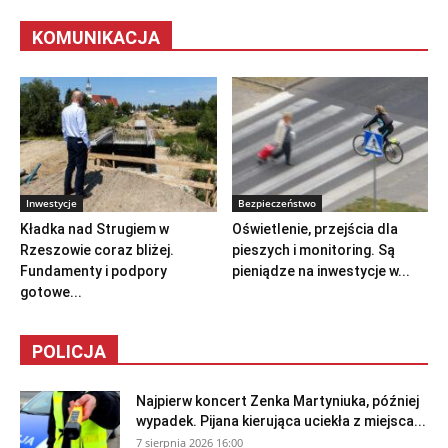
KOMUNIKACJA
Inwestycje
Bezpieczeństwo
Kładka nad Strugiem w
Oświetlenie, przejścia dla
Rzeszowie coraz bliżej.
pieszych i monitoring. Są
Fundamenty i podpory
pieniądze na inwestycje w...
gotowe...
POLICJA
Najpierw koncert Zenka Martyniuka, później
wypadek. Pijana kierująca uciekła z miejsca...
7 sierpnia 2026 16:00