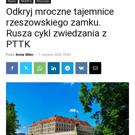
News
MIASTA
Rzeszów
Odkryj mroczne tajemnice
rzeszowskiego zamku.
Rusza cykl zwiedzania z
PTTK
Przez
Anna Miler
-
1 czerwca 2026 14:00