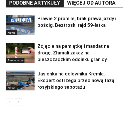
PODOBNE ARTYKUŁY
WIĘCEJ OD AUTORA
Prawie 2 promile, brak prawa jazdy i
pościg. Beztroski rajd 59-latka
News
Zdjęcie na pamiątkę i mandat na
drogę. Złamali zakaz na
bieszczadzkim odcinku granicy
Bieszczady
Jasionka na celowniku Kremla.
Ekspert ostrzega przed nową fazą
rosyjskiego sabotażu
News