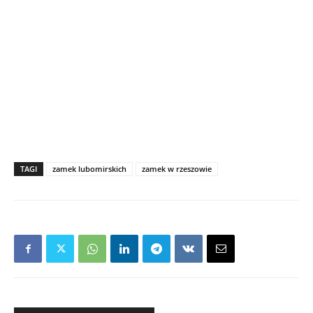
TAGI
zamek lubomirskich
zamek w rzeszowie