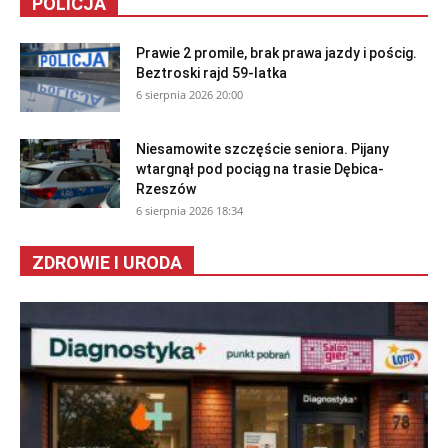
POLICJA
Prawie 2 promile, brak prawa jazdy i pościg.
Beztroski rajd 59-latka
6 sierpnia 2026 20:00
Niesamowite szczęście seniora. Pijany
wtargnął pod pociąg na trasie Dębica-
Rzeszów
6 sierpnia 2026 18:34
ZDROWIE I URODA