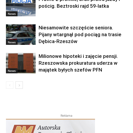
pościg. Beztroski rajd 59-latka
News
Niesamowite szczęście seniora.
Pijany wtargnął pod pociąg na trasie
Dębica-Rzeszów
News
Milionowe hipoteki i zajęcie pensji.
Rzeszowska prokuratura uderza w
majątek byłych szefów PFN
News
Reklama