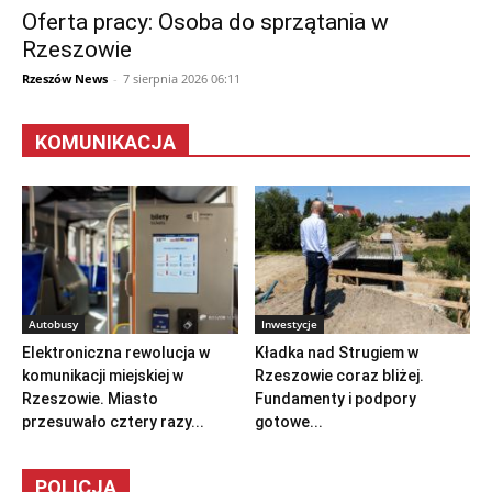
Oferta pracy: Osoba do sprzątania w
Rzeszowie
Rzeszów News
-
7 sierpnia 2026 06:11
KOMUNIKACJA
Autobusy
Inwestycje
Elektroniczna rewolucja w
Kładka nad Strugiem w
komunikacji miejskiej w
Rzeszowie coraz bliżej.
Rzeszowie. Miasto
Fundamenty i podpory
przesuwało cztery razy...
gotowe...
POLICJA