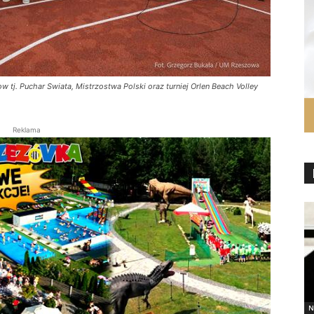
tj. Puchar Swiata, Mistrzostwa Polski oraz turniej Orlen Beach Volley
Reklama
N