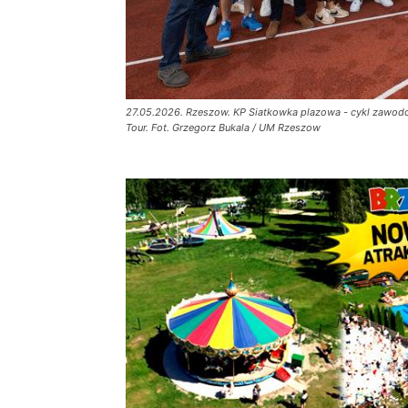
27.05.2026. Rzeszow. KP Siatkowka plazowa - cykl zawodow 
Tour. Fot. Grzegorz Bukala / UM Rzeszow