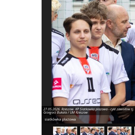
27.05.2026. Rzeszow. KP Siatkowka plazowa - cykl zawodow tj. P
Grzegorz Bukala / UM Rzeszow
siatkówka plażowa