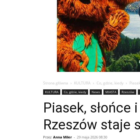
Strona główna
KULTURA
Co, gdzie, kiedy
Piasek
KULTURA
Co, gdzie, kiedy
News
MIASTA
Rzeszów
Piasek, słońce 
Rzeszów staje s
Przez
Anna Miler
-
29 maja 2026 08:30