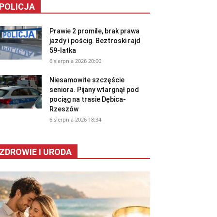
POLICJA
Prawie 2 promile, brak prawa
jazdy i pościg. Beztroski rajd
59-latka
6 sierpnia 2026 20:00
Niesamowite szczęście
seniora. Pijany wtargnął pod
pociąg na trasie Dębica-
Rzeszów
6 sierpnia 2026 18:34
ZDROWIE I URODA
 Rzeszow. KP Siatkowka plazowa - cykl zawodow tj. Puchar Swiata, Mistrzostwa Polski oraz tur
ukala / UM Rzeszow
a plażowa