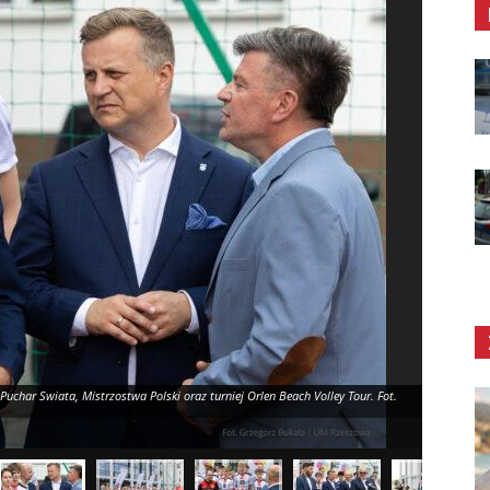
uchar Swiata, Mistrzostwa Polski oraz turniej Orlen Beach Volley Tour. Fot.
27.05.2026.
Grzegorz B
siatkówk