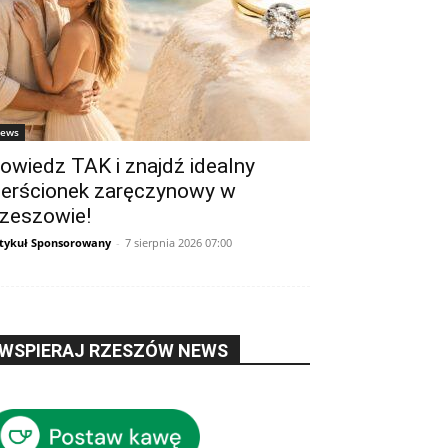
ews
owiedz TAK i znajdź idealny
ierścionek zaręczynowy w
zeszowie!
tykuł Sponsorowany
-
7 sierpnia 2026 07:00
WSPIERAJ RZESZÓW NEWS