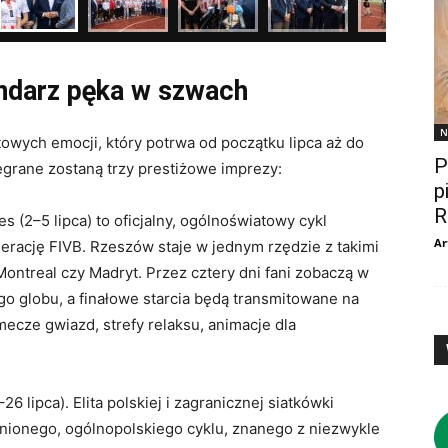
lendarz pęka w szwach
N
owych emocji, który potrwa od początku lipca aż do
P
egrane zostaną trzy prestiżowe imprezy
:
p
R
s (2–5 lipca) to oficjalny, ogólnoświatowy cykl
Ar
erację FIVB. Rzeszów staje w jednym rzędzie z takimi
Montreal czy Madryt. Przez cztery dni fani zobaczą w
ego globu, a finałowe starcia będą transmitowane na
ecze gwiazd, strefy relaksu, animacje dla
 lipca). Elita polskiej i zagranicznej siatkówki
nionego, ogólnopolskiego cyklu, znanego z niezwykle