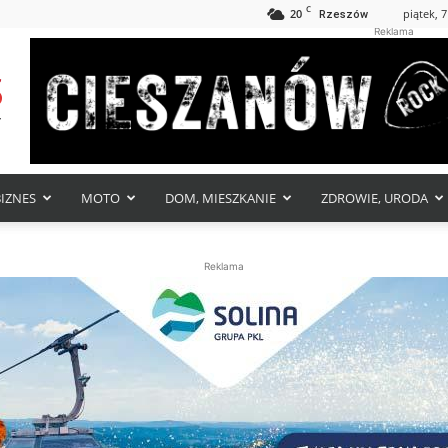
C
20
piątek, 7
Rzeszów
Reklama
BIZNES
MOTO
DOM, MIESZKANIE
ZDROWIE, URODA
Reklama