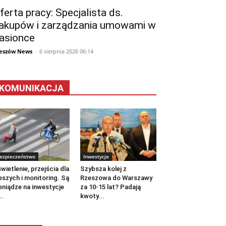
ferta pracy: Specjalista ds.
akupów i zarządzania umowami w
asionce
eszów News
-
6 sierpnia 2026 06:14
KOMUNIKACJA
ezpieczeństwo
Inwestycje
wietlenie, przejścia dla
Szybsza kolej z
eszych i monitoring. Są
Rzeszowa do Warszawy
eniądze na inwestycje
za 10-15 lat? Padają
..
kwoty...