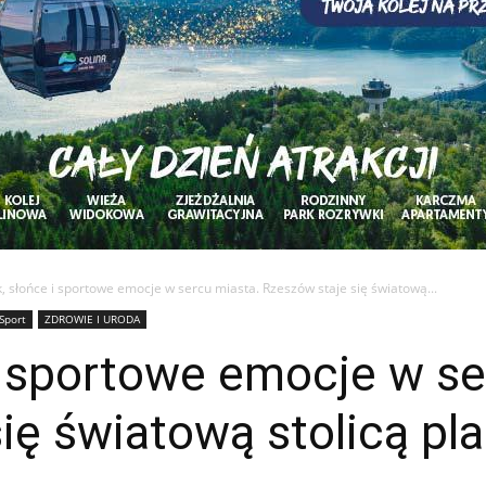
, słońce i sportowe emocje w sercu miasta. Rzeszów staje się światową...
Sport
ZDROWIE I URODA
i sportowe emocje w se
ię światową stolicą pl