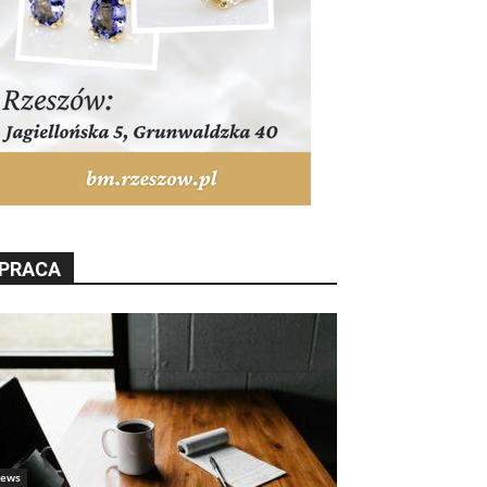
PRACA
ews