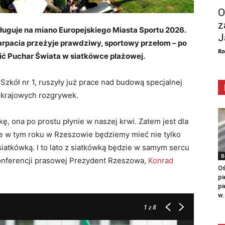
O
z
ługuje na miano Europejskiego Miasta Sportu 2026.
J
rpacia przeżyje prawdziwy, sportowy przełom – po
Rz
cić Puchar Świata w siatkówce plażowej.
Szkół nr 1, ruszyły już prace nad budową specjalnej
 i krajowych rozgrywek
.
kę, ona po prostu płynie w naszej krwi
. Zatem jest dla
e w tym roku w Rzeszowie będziemy mieć nie tylko
 siatkówką
. I to lato z siatkówką będzie w samym sercu
B
konferencji prasowej Prezydent Rzeszowa,
Konrad
Oś
pi
pi
w.
1
z 8