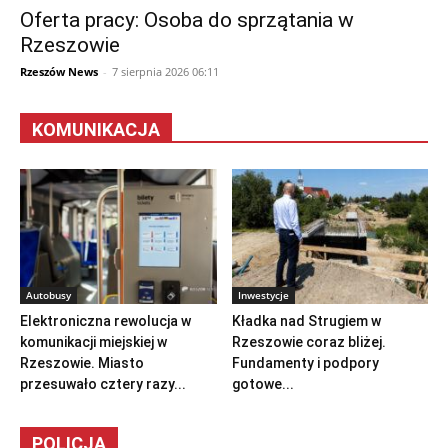
Oferta pracy: Osoba do sprzątania w
Rzeszowie
Rzeszów News
-
7 sierpnia 2026 06:11
KOMUNIKACJA
Autobusy
Inwestycje
Elektroniczna rewolucja w
Kładka nad Strugiem w
komunikacji miejskiej w
Rzeszowie coraz bliżej.
Rzeszowie. Miasto
Fundamenty i podpory
przesuwało cztery razy...
gotowe...
POLICJA