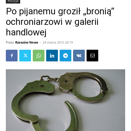
POLICJA
Po pijanemu groził „bronią”
ochroniarzowi w galerii
handlowej
Przez
Rzeszów News
-
24 marca 2015 20:19