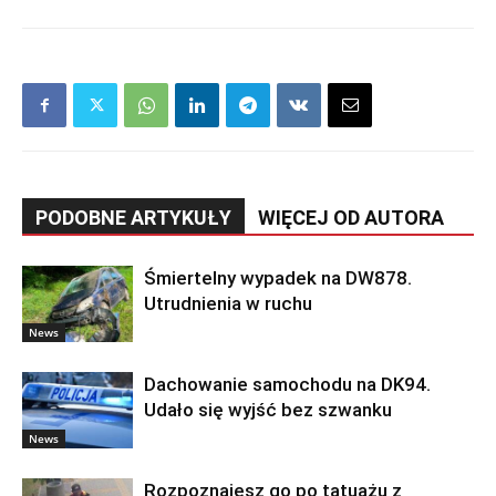
PODOBNE ARTYKUŁY
WIĘCEJ OD AUTORA
Śmiertelny wypadek na DW878.
Utrudnienia w ruchu
News
Dachowanie samochodu na DK94.
Udało się wyjść bez szwanku
News
Rozpoznajesz go po tatuażu z