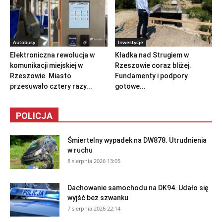
Autobusy
Inwestycje
Elektroniczna rewolucja w
Kładka nad Strugiem w
komunikacji miejskiej w
Rzeszowie coraz bliżej.
Rzeszowie. Miasto
Fundamenty i podpory
przesuwało cztery razy...
gotowe...
POLICJA
Śmiertelny wypadek na DW878. Utrudnienia
w ruchu
8 sierpnia 2026 13:05
Dachowanie samochodu na DK94. Udało się
wyjść bez szwanku
7 sierpnia 2026 22:14