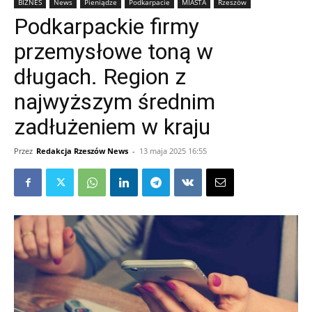
BIZNES
News
Pieniądze
Podkarpacie
MIASTA
Rzeszów
Podkarpackie firmy
przemysłowe toną w
długach. Region z
najwyższym średnim
zadłużeniem w kraju
Przez
Redakcja Rzeszów News
-
13 maja 2025 16:55