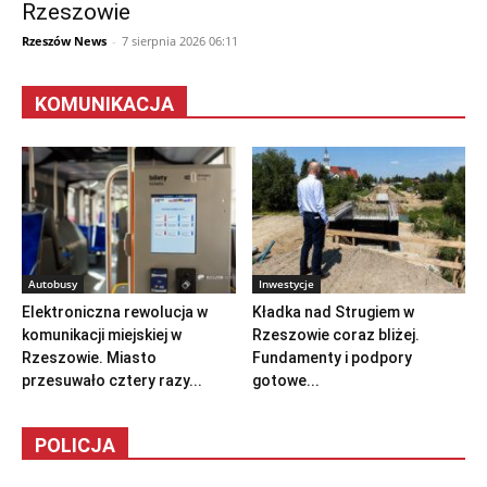
Rzeszowie
Rzeszów News
-
7 sierpnia 2026 06:11
KOMUNIKACJA
Autobusy
Inwestycje
Elektroniczna rewolucja w
Kładka nad Strugiem w
komunikacji miejskiej w
Rzeszowie coraz bliżej.
Rzeszowie. Miasto
Fundamenty i podpory
przesuwało cztery razy...
gotowe...
POLICJA