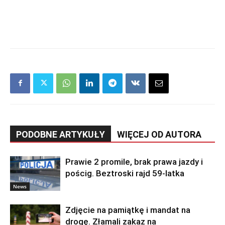
PODOBNE ARTYKUŁY
WIĘCEJ OD AUTORA
Prawie 2 promile, brak prawa jazdy i
pościg. Beztroski rajd 59-latka
News
Zdjęcie na pamiątkę i mandat na
drogę. Złamali zakaz na