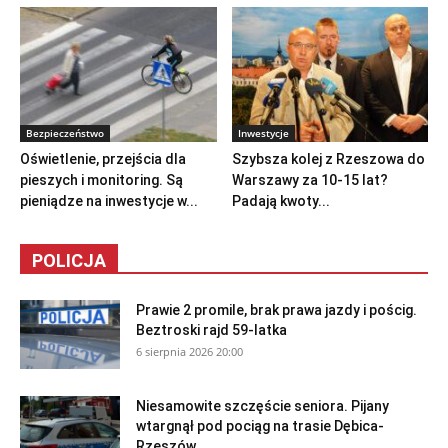
Bezpieczeństwo
Inwestycje
Oświetlenie, przejścia dla
Szybsza kolej z Rzeszowa do
pieszych i monitoring. Są
Warszawy za 10-15 lat?
pieniądze na inwestycje w...
Padają kwoty...
POLICJA
Prawie 2 promile, brak prawa jazdy i pościg.
Beztroski rajd 59-latka
6 sierpnia 2026 20:00
Niesamowite szczęście seniora. Pijany
wtargnął pod pociąg na trasie Dębica-
Rzeszów